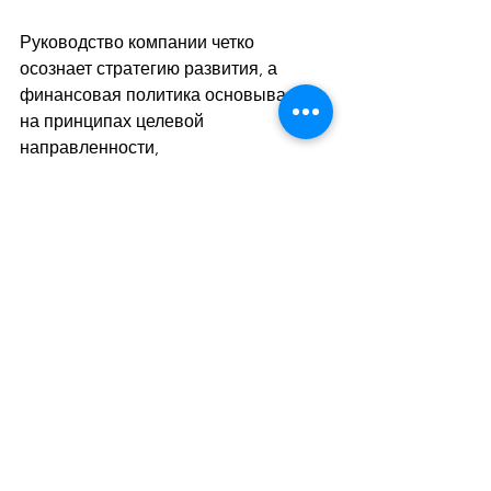
Руководство компании четко 
осознает стратегию развития, а 
финансовая политика основывается 
на принципах целевой 
направленности, 
сбалансированности, 
непрерывности", - говорилось в 
отчете без указания конкретных мер 
в этом направлении. УГМК создана в 
1998 году. 
Занимает лидирующие позиции 
среди металлотрейдеров Украины по 
продажам металлопроката и труб. По 
данным НДУ на четвертый квартал 
2020 года, в собственности компаний 
Lanacomo Limited и Leadpoint 
Holding (обе - Кипр) находится по 