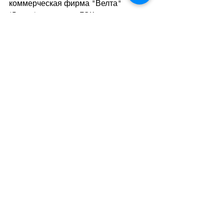
коммерческая фирма "Велта" 
(Днепр) построила ГОК на 
Бирзуловском месторождении 
мощностью 240 тыс. тонн 
ильменитового концентрата в год. 
Холдинговая компания Velta Group 
Global Ltd. зарегистрирована в 
Лондоне в ноябре 2011 года.
Дивитися всі
Останні пости