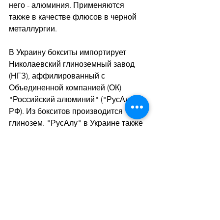
него - алюминия. Применяются 
также в качестве флюсов в черной 
металлургии. 
В Украину бокситы импортирует 
Николаевский глиноземный завод 
(НГЗ), аффилированный с 
Объединенной компанией (ОК) 
"Российский алюминий" ("РусАл", 
РФ). Из бокситов производится 
глинозем. "РусАлу" в Украине также 
принадлежит доля в Запорожском 
алюминиевом комбинате ("ЗАлК"), 
который прекратил выпуск 
первичного алюминия и глинозема.