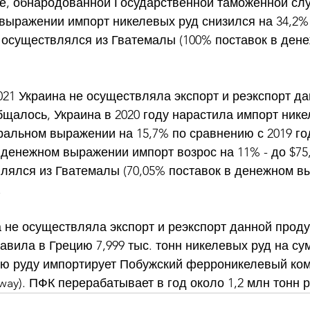
е, обнародованной Государственной таможенной слу
выражении импорт никелевых руд снизился на 34,2% -
 осуществлялся из Гватемалы (100% поставок в ден
021 Украина не осуществляла экспорт и реэкспорт да
бщалось, Украина в 2020 году нарастила импорт нике
ральном выражении на 15,7% по сравнению с 2019 год
 в денежном выражении импорт возрос на 11% - до $75
лялся из Гватемалы (70,05% поставок в денежном в
 
а не осуществляла экспорт и реэкспорт данной проду
тавила в Грецию 7,999 тыс. тонн никелевых руд на сум
ую руду импортирует Побужский ферроникелевый ком
lway). ПФК перерабатывает в год около 1,2 млн тонн 