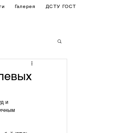
ги
Галерея
ДСТУ ГОСТ
елевых
д и 
ичным 