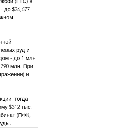
жбой (ГТС) в 
 до $36,677 
ежном 
нной 
левых руд и 
ом - до 1 млн 
,790 млн. При 
ыражении) и 
кции, тогда 
му $312 тыс. 
бинат (ПФК, 
руды.