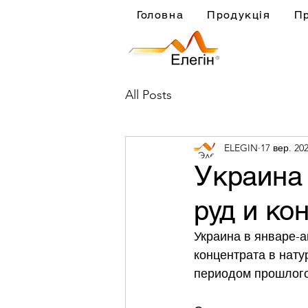
Головна
Продукція
П
All Posts
ELEGIN
17 вер. 202
Украина
руд и ко
Украина в январе-а
концентрата в нат
периодом прошлого г