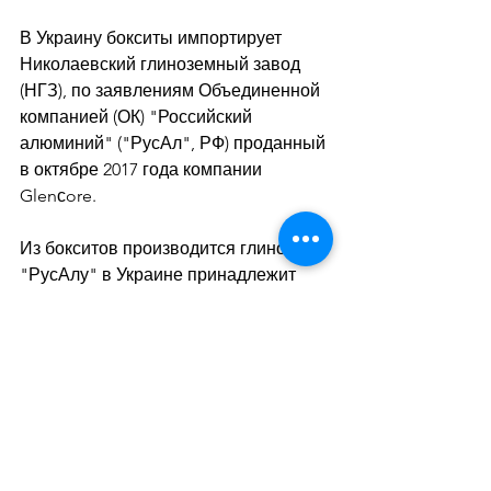
В Украину бокситы импортирует 
Николаевский глиноземный завод 
(НГЗ), по заявлениям Объединенной 
компанией (ОК) "Российский 
алюминий" ("РусАл", РФ) проданный 
в октябре 2017 года компании 
Glenсore. 
Из бокситов производится глинозем. 
"РусАлу" в Украине принадлежит 
доля в Запорожском алюминиевом 
комбинате (ЗАлК), который 
прекратил выпуск первичного 
алюминия и глинозема.