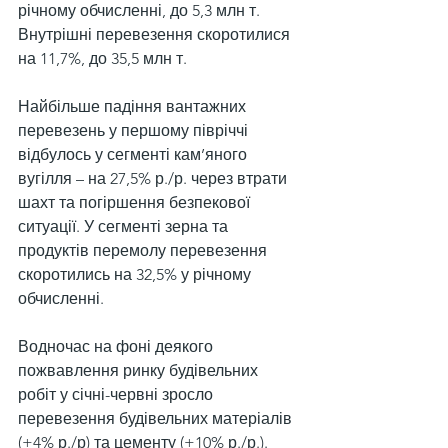
річному обчисленні, до 5,3 млн т. 
Внутрішні перевезення скоротилися 
на 11,7%, до 35,5 млн т.
Найбільше падіння вантажних 
перевезень у першому півріччі 
відбулось у сегменті кам’яного 
вугілля – на 27,5% р./р. через втрати 
шахт та погіршення безпекової 
ситуації. У сегменті зерна та 
продуктів перемолу перевезення 
скоротились на 32,5% у річному 
обчисленні.
Водночас на фоні деякого 
пожвавлення ринку будівельних 
робіт у січні-червні зросло 
перевезення будівельних матеріалів 
(+4% р./р) та цементу (+10% р./р.).