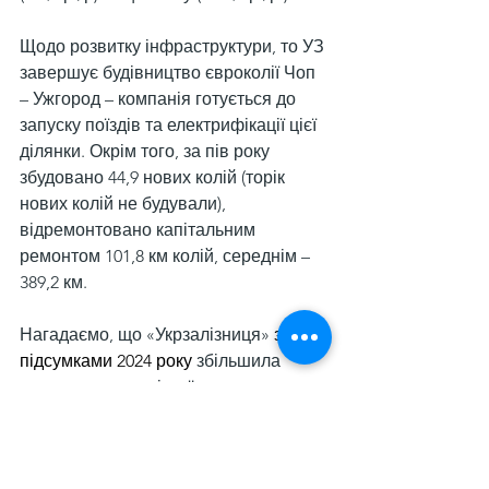
Щодо розвитку інфраструктури, то УЗ 
завершує будівництво євроколії Чоп 
– Ужгород – компанія готується до 
запуску поїздів та електрифікації цієї 
ділянки. Окрім того, за пів року 
збудовано 44,9 нових колій (торік 
нових колій не будували), 
відремонтовано капітальним 
ремонтом 101,8 км колій, середнім – 
389,2 км.
Нагадаємо, що «Укрзалізниця» 
за 
підсумками 2024 року
 збільшила 
перевезення залізної руди на 
експорт у 1,7 раза порівняно з 2023-м 
– до 33 млн т. Загальний обсяг 
перевезених вантажів у зазначений 