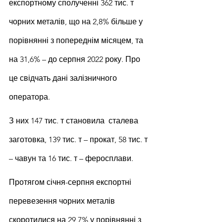
експортному сполученні 362 тис. т 
чорних металів, що на 2,8% більше у 
порівнянні з попереднім місяцем, та 
на 31,6% – до серпня 2022 року. Про 
це свідчать дані залізничного 
оператора.
З них 147 тис. т становила  сталева 
заготовка, 139 тис. т – прокат, 58 тис. т 
– чавун та 16 тис. т – феросплави.
Протягом січня-серпня експортні 
перевезення чорних металів 
скоротилися на 29,7% у порівнянні з 