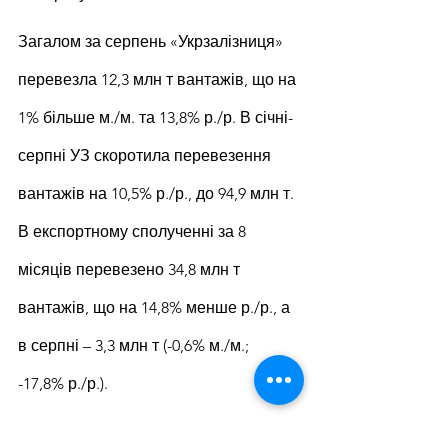
Загалом за серпень «Укрзалізниця» 
перевезла 12,3 млн т вантажів, що на 
1% більше м./м. та 13,8% р./р. В січні-
серпні УЗ скоротила перевезення 
вантажів на 10,5% р./р., до 94,9 млн т. 
В експортному сполученні за 8 
місяців перевезено 34,8 млн т 
вантажів, що на 14,8% менше р./р., а 
в серпні – 3,3 млн т (-0,6% м./м.; 
-17,8% р./р.).
У 2022 році «Укрзалізниця» скоротила 