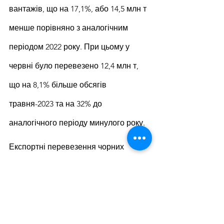
вантажів, що на 17,1%, або 14,5 млн т 
менше порівняно з аналогічним 
періодом 2022 року. При цьому у 
червні було перевезено 12,4 млн т, 
що на 8,1% більше обсягів 
травня-2023 та на 32% до 
аналогічного періоду минулого року.
Експортні перевезення чорних 
металів впали на 62,2% у порівнянні з 
аналогічним періодом 2022 року – до 
2,32 млн т, а ЗРС – на 44,7% р./р., до 
8,67 млн т.