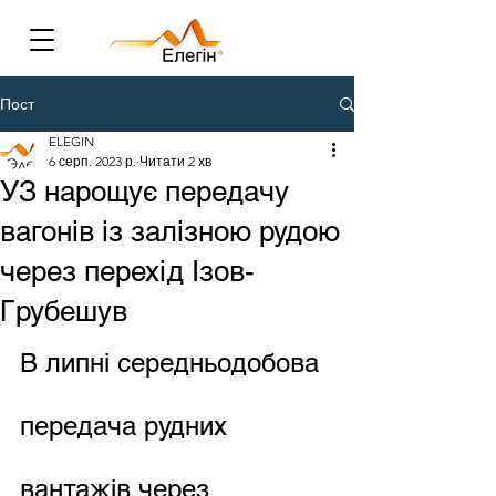
Пост
ELEGIN
6 серп. 2023 р.
Читати 2 хв
УЗ нарощує передачу
вагонів із залізною рудою
через перехід Ізов-
Грубешув
В липні середньодобова 
передача рудних 
вантажів через 