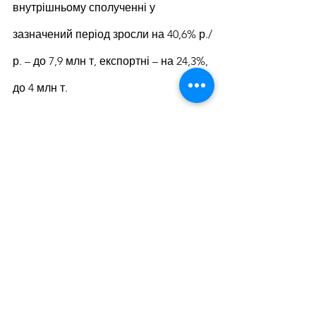
внутрішньому сполученні у 
зазначений період зросли на 40,6% р./
р. – до 7,9 млн т, експортні – на 24,3%, 
до 4 млн т.
ґнаприкінці червня 2023 року 
«Укрзалізниця» зареєструвала у 
Польщі компанію-перевізника ТОВ 
«Ukrainian Railways Cargo Poland». 
Таким чином УЗ починає розбудову 
повноцінного оператора вантажних 
перевезень на території країн ЄС. 
Головним принципом роботи 