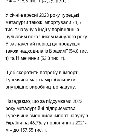
РФ – 715,5 тис. т (-7,2% р./р.).
У січні-вересні 2023 року турецькі 
металурги також імпортували 74,5 
тис. т чавуну з Індії у порівнянні з 
нульовим показником минулого року. 
У зазначений період ця продукція 
також надходила із Бразилії (54,8 тис. 
т) та Німеччини (53,3 тис. т).
Щоб скоротити потребу в імпорті, 
Туреччина має намір збільшити 
внутрішнє виробництво чавуну.
Нагадаємо, що за підсумками 2022 
року металургійні підприємства 
Туреччини зменшили імпорт чавуну з 
України на 46,7% у порівнянні з 2021-
м – до 157,55 тис. т.