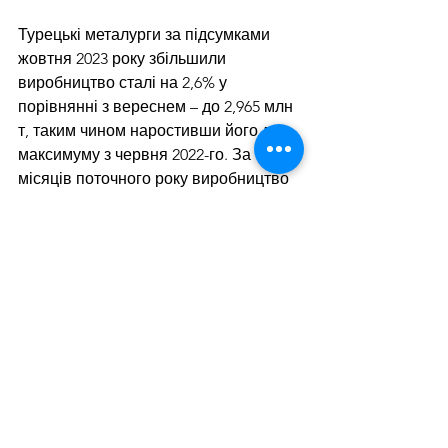
Турецькі металурги за підсумками 
жовтня 2023 року збільшили 
виробництво сталі на 2,6% у 
порівнянні з вереснем – до 2,965 млн 
т, таким чином наростивши його до 
максимуму з червня 2022-го. За 10 
місяців поточного року виробництво 
сталі у країні склало 27,45 млн т, що 
на 8,8% менше у порівнянні з 
аналогічним періодом 2022-го.
Дивитися всі
Останні пости