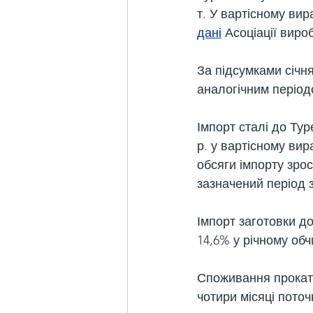
т. У вартісному вир
дані
 Асоціації виро
За підсумками січня
аналогічним періодо
Імпорт сталі до Туре
р. у вартісному вир
обсяги імпорту зрос
зазначений період з
Імпорт заготовки до 
14,6% у річному обч
Споживання прокату 
чотири місяці поточ