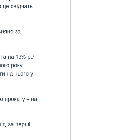
 це свідчать 
вняно за 
 та на 13% р./
ного року 
ти на нього у 
го прокату – на 
 т, за перші 