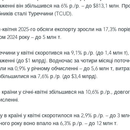
аженні він збільшився на 6% р./р. – до $813,1 млн. Про
бників сталі Туреччини (TCUD).
-квітня 2025-го обсяги експорту зросли на 17,3% порі
м 2024 року – до 5 млн т.
ччини у квітні скоротився на 9,1% р./р. (до 1,4 млн т),
аженні (до $1 млрд). Водночас за чотири місяці поточ
ли на 0,9% у річному обчисленні – до 5,6 млн т, витра
більшилися на 7,6% р./р. (до $3,4 млрд).
країни у січні-квітні збільшився на 10,6% р./р., довго
исленні.
в країні у квітні скоротилося на 2,9% р./р. – до 3 млн
ного року воно впало на 6,3% р./р. – до 12 млн т.