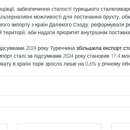
ціації, забезпечення сталості турецького сталеливар
льтернативні можливості для постачання брухту, об
вого імпорту з країн Далекого Сходу, реформувати р
 території, аби надати пріоритет внутрішнім поставк
ідсумками 2024 року Туреччина 
збільшила експорт ст
Імпорт сталі за підсумками 2024 року становив 17,4 млн
кату в країні торік зросло лише на 0,6% у річному обч