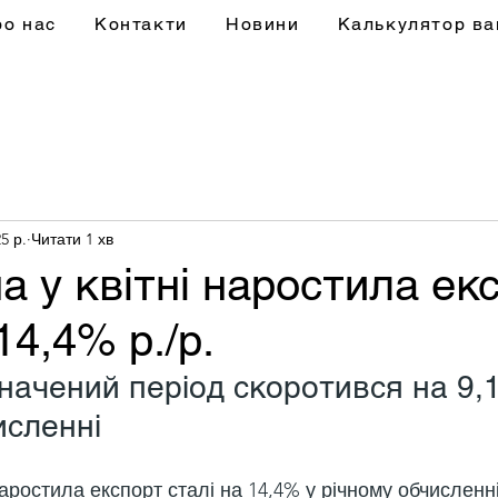
ро нас
Контакти
Новини
Калькулятор ва
5 р.
Читати 1 хв
а у квітні наростила ек
14,4% р./р.
значений період скоротився на 9,
исленні
наростила експорт сталі на 14,4% у річному обчисленні