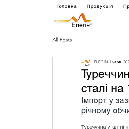
Головна
Продукція
П
All Posts
ELEGIN
1 черв. 202
Туреччин
сталі на 
Імпорт у за
річному обч
Туреччина у квітні 