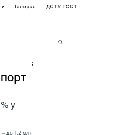
ги
Галерея
ДСТУ ГОСТ
спорт
1% у 
 – до 1,2 млн 