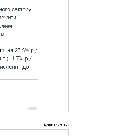
ного сектору 
межити 
ежим 
ам.
алі
 на 27,6% р./
 т (+1,7% р./
исленні, до 
Дивитися всі