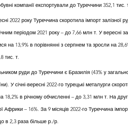
обувні компанії експортували до Туреччини 352,1 тис. т
есні 2022 року Туреччина скоротила імпорт залізної ру
ічним періодом 2021 року – до 7,66 млн т. У вересні за
я на 13,9% в порівнянні з серпнем та зросли на 28,6
8 тис. т.
ником руди до Туреччини є Бразилія (43% у загально
ни). У січні-вересні 2022-го турецькі металурги скоро
а 18,2% в річному обчисленні – до 3,31 млн т. На друг
ї Африки – 16%. За 9 місяців 2022-го Туреччина імпор
о в 2,3 раза більше р./р.