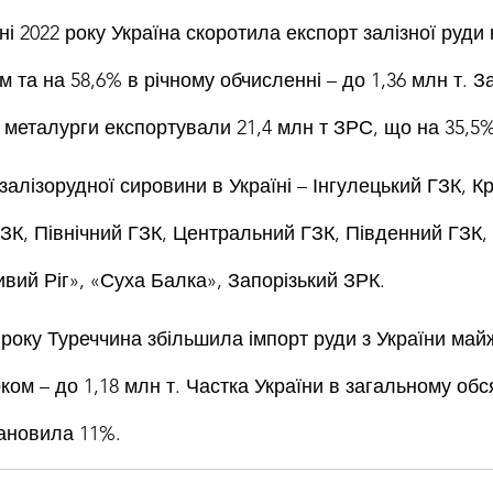
і 2022 року Україна скоротила експорт залізної руди 
м та на 58,6% в річному обчисленні – до 1,36 млн т. За
і металурги експортували 21,4 млн т ЗРС, що на 35,5
алізорудної сировини в Україні – Інгулецький ГЗК, Кр
ЗК, Північний ГЗК, Центральний ГЗК, Південний ГЗК, 
вий Ріг», «Суха Балка», Запорізький ЗРК.
року Туреччина збільшила імпорт руди з України майж
оком – до 1,18 млн т. Частка України в загальному обся
ановила 11%.