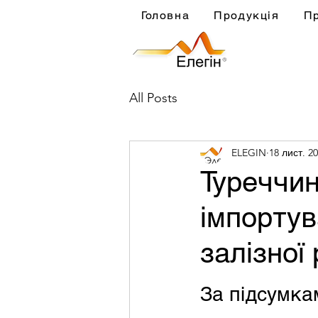
Головна
Продукція
П
All Posts
ELEGIN
18 лист. 20
Туреччин
імпортув
залізної
За підсумка