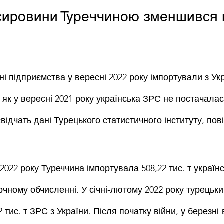
 сировини Туреччиною зменшився 
ні підприємства у вересні 2022 року імпортували з Укра
ді як у вересні 2021 року українська ЗРС не постачалас
відчать дані Турецького статистичного інституту, пов
2022 року Туреччина імпортувала 508,22 тис. т україн
рчному обчисленні. У січні-лютому 2022 року турецьк
 тис. т ЗРС з України. Після початку війни, у березні-