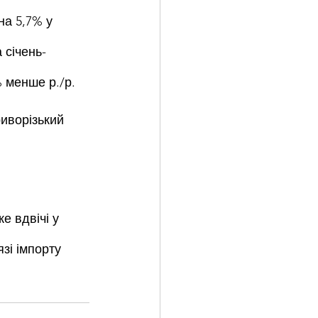
на 5,7% у 
 січень-
% менше р./р.
иворізький 
е вдвічі у 
зі імпорту 