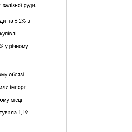
 залізної руди.
ди на 6,2% в 
купівлі 
% у річному 
му обсязі 
тили імпорт 
ому місці 
тувала 1,19 