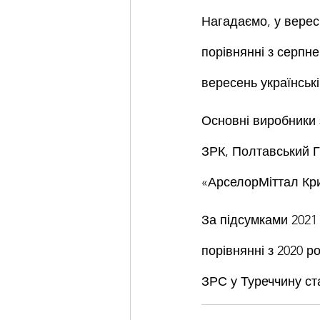
Нагадаємо, у вересн
порівнянні з серпне
вересень українськ
Основні виробники з
ЗРК, Полтавський Г
«АрселорМіттал Кри
За підсумками 2021 
порівнянні з 2020 р
ЗРС у Туреччину ст