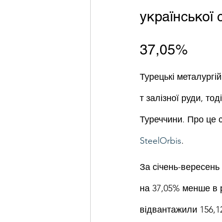
української
37,05%
Турецькі металургій
т залізної руди, то
Туреччини. Про це с
SteelOrbis
.
За січень-вересень 
на 37,05% менше в 
відвантажили 156,12