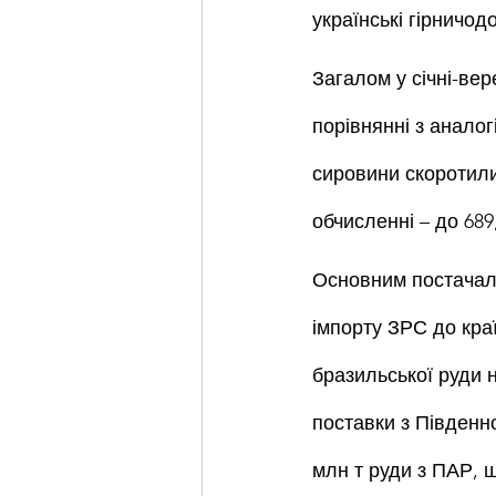
українські гірничод
Загалом у січні-вер
порівнянні з аналог
сировини скоротилис
обчисленні – до 689,
Основним постачаль
імпорту ЗРС до краї
бразильської руди н
поставки з Південно
млн т руди з ПАР, щ