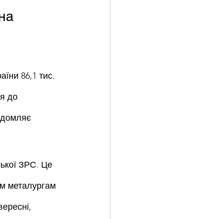
на 
їни 86,1 тис. 
я до 
ідомляє 
ської ЗРС. Це 
им металургам 
вересні, 