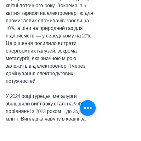
квітні поточного року. Зокрема, з 5 
квітня тарифи на електроенергію для 
промислових споживачів зросли на 
10%, а ціни на природний газ для 
підприємств — у середньому на 20%. 
Це рішення посилило витрати 
енергоємних галузей, зокрема 
металургії, яка значною мірою 
залежить від електроенергії через 
домінування електродугових 
потужностей.
У 2024 році турецькі металурги 
збільшили 
виплавку сталі
 на 9,4% у 
порівнянні з 2023 роком – до 36,89 
млн т. Виплавка чавуну в країні за 
минулий рік зросла на 17,2% р./р. – до 
10,19 млн т. Середньомісячне 