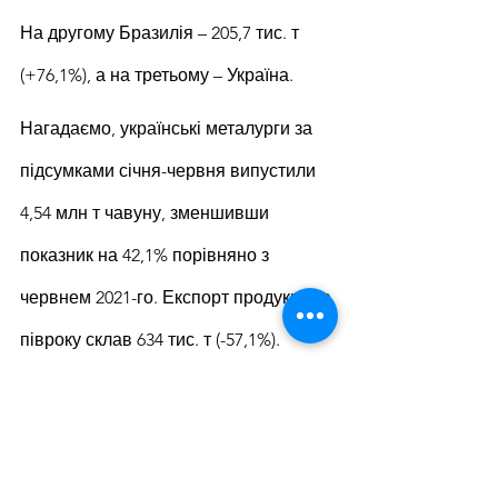
На другому Бразилія – 205,7 тис. т 
(+76,1%), а на третьому – Україна.
Нагадаємо, українські металурги за 
підсумками січня-червня випустили 
4,54 млн т чавуну, зменшивши 
показник на 42,1% порівняно з 
червнем 2021-го. Експорт продукції за 
півроку склав 634 тис. т (-57,1%).
За підсумками 2021 року Туреччина 
наростила імпорт чавуну з України на 
8,8% в порівнянні з 2020 роком – до 