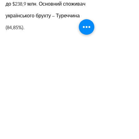
до $238,9 млн. Основний споживач 
українського брухту – Туреччина 
(84,85%).
Туреччина посідає сьоме місце у світі 
за обсягами виробництва сталі. За 
даними World Steel, країна 2021 року 
наростила випуск сталі на 13% у 
порівнянні з 2020 роком – до 40,4 млн 
т.