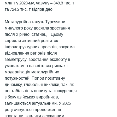
млн т у 2023-му, чавуну – 848,8 тис. т 
та 724,2 тис. т відповідно.
Металургійна галузь Туреччини 
минулого року досягла зростання 
після 2-річної стагнації. Цьому 
сприяли активний розвиток 
інфраструктурних проєктів, зокрема 
відновлення регіонів після 
землетрусу, зростання експорту в 
умовах змін на світових ринках і 
модернізація металургійних 
потужностей. Попри позитивну 
динаміку, глобальні виклики, такі як 
нестабільність попиту та конкуренція 
з боку азійських виробників, 
залишаються актуальними. У 2025 
році очікується продовження 
зростання завдяки державним 