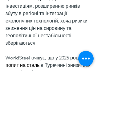
інвестиціям, розширенню ринків 
збуту в регіоні та інтеграції 
екологічних технологій, хоча ризики 
зниження цін на сировину та 
геополітичної нестабільності 
зберігаються.
WorldSteel очікує, що у 2025 році 
попит на сталь
 в Туреччині знизиться 
на 1,7% порівняно з 2024-м, до 35,5 
млн т. Водночас у 2024 році показник 
очікувався на рівні 36 млн т, що на 
5,5% менше р./р.