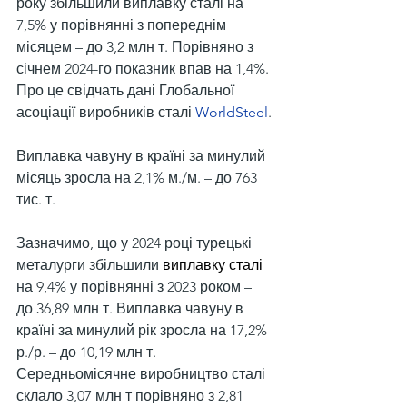
року збільшили виплавку сталі на 
7,5% у порівнянні з попереднім 
місяцем – до 3,2 млн т. Порівняно з 
січнем 2024-го показник впав на 1,4%. 
Про це свідчать дані Глобальної 
асоціації виробників сталі 
WorldSteel
.
Виплавка чавуну в країні за минулий 
місяць зросла на 2,1% м./м. – до 763 
тис. т.
Зазначимо, що у 2024 році турецькі 
металурги збільшили 
виплавку сталі
на 9,4% у порівнянні з 2023 роком – 
до 36,89 млн т. Виплавка чавуну в 
країні за минулий рік зросла на 17,2% 
р./р. – до 10,19 млн т. 
Середньомісячне виробництво сталі 
склало 3,07 млн т порівняно з 2,81 