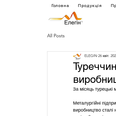
Головна
Продукція
П
All Posts
ELEGIN
26 квіт. 202
Туреччин
виробниц
За місяць турецькі 
Металургійні підпр
виробництво сталі н