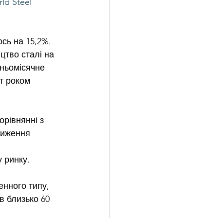
ld Steel 
сь на 15,2%.
цтво сталі на 
дньомісячне 
т роком 
рівнянні з 
Зниження 
 
 ринку.
енного типу, 
в близько 60 