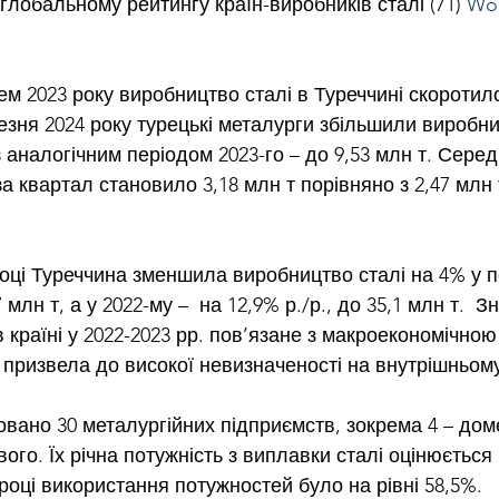
 глобальному рейтингу країн-виробників сталі (71) 
Wor
ем 2023 року виробництво сталі в Туреччині скоротило
езня 2024 року турецькі металурги збільшили виробни
з аналогічним періодом 2023-го – до 9,53 млн т. Сере
а квартал становило 3,18 млн т порівняно з 2,47 млн 
році Туреччина зменшила виробництво сталі на 4% у по
 млн т, а у 2022-му –  на 12,9% р./р., до 35,1 млн т.  
 країні у 2022-2023 рр. пов’язане з макроекономічною
а призвела до високої невизначеності на внутрішньому
овано 30 металургійних підприємств, зокрема 4 – дом
вого. Їх річна потужність з виплавки сталі оцінюється 
 році використання потужностей було на рівні 58,5%.