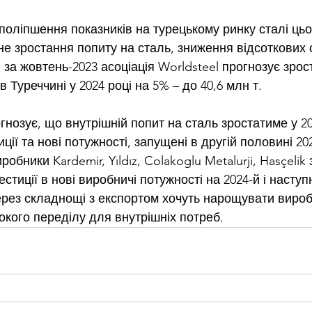
поліпшення показників на турецькому ринку сталі цьо
 зростання попиту на сталь, зниження відсоткових ст
і за жовтень-2023 асоціація Worldsteel прогнозує зрос
Туреччині у 2024 році на 5% – до 40,6 млн т.
нозує, що внутрішній попит на сталь зростатиме у 202
ції та нові потужності, запущені в другій половині 202
робники Kardemir, Yıldız, Colakoglu Metalurji, Hasçeli
стиції в нові виробничі потужності на 2024-й і наступн
через складнощі з експортом хочуть нарощувати виро
окого переділу для внутрішніх потреб.