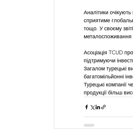
Аналітики очікують 
сприятиме глобальне
тощо. У своєму звіт
металоспоживання в 
Асоціація TCUD прог
підтримуючи інвести
Загалом турецькі ви
багатомільйонні інве
Турецькі компанії 
продукції більш вис