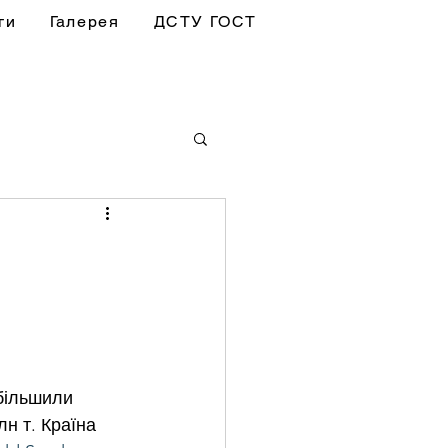
ги
Галерея
ДСТУ ГОСТ
більшили 
н т. Країна 