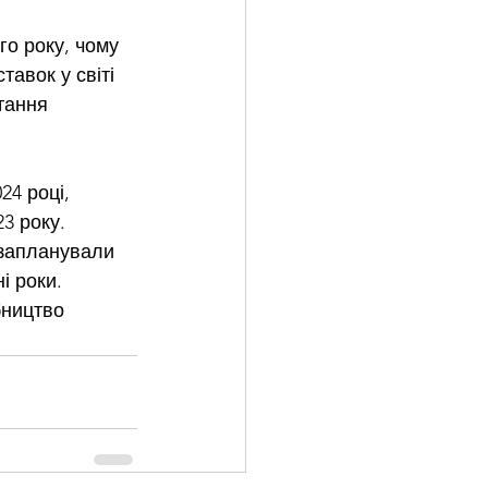
го року, чому 
авок у світі 
тання 
4 році, 
3 року. 
k запланували 
і роки. 
бництво 