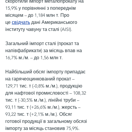
скоротили імпорт металопрокату на 
15,9% у порівнянні з попереднім 
місяцем – до 1,184 млн т. Про 
це 
свідчать
 дані Американського 
інституту чавуну та сталі (AISI).
Загальний імпорт сталі (прокат та 
напівфабрикати) за місяць впав на 
16,7% м./м. – до 1,56 млн т.
Найбільший обсяг імпорту припадає 
на гарячеоцинкований прокат – 
129,71 тис. т (-0,8% м./м.), продукцію 
для нафтової промисловості – 108,32 
тис. т (-30,5% м./м.), лінійні труби – 
93,11 тис. т (+26,6% м./м.), жерсть – 
93,22 тис. т (+2,1% м./м.). Обсяг 
готової продукції в загальному обсязі 
імпорту за місяць становив 75,9%.