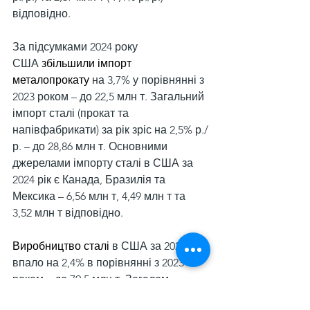
відповідно.
За підсумками 2024 року 
США 
збільшили імпорт 
металопрокату
 на 3,7% у порівнянні з 
2023 роком – до 22,5 млн т. Загальний 
імпорт сталі (прокат та 
напівфабрикати) за рік зріс на 2,5% р./
р. – до 28,86 млн т. Основними 
джерелами імпорту сталі в США за 
2024 рік є Канада, Бразилія та 
Мексика – 6,56 млн т, 4,49 млн т та 
3,52 млн т відповідно.
Виробництво сталі
 в США за 2024 рік 
впало на 2,4% в порівнянні з 2023 
роком – до 79,5 млн т. Загалом 
світовий випуск сталі за рік становив 