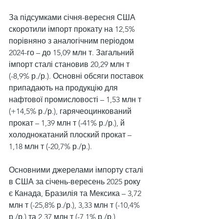
За підсумками січня-вересня США 
скоротили імпорт прокату на 12,5% 
порівняно з аналогічним періодом 
2024-го – до 15,09 млн т. Загальний 
імпорт сталі становив 20,29 млн т 
(-8,9% р./р.). Основні обсяги поставок 
припадають на продукцію для 
нафтової промисловості – 1,53 млн т 
(+14,5% р./р.), гарячеоцинкований 
прокат – 1,39 млн т (-41% р./р.), й 
холоднокатаний плоский прокат – 
1,18 млн т (-20,7% р./р.).
Основними джерелами імпорту сталі 
в США за січень-вересень 2025 року 
є Канада, Бразилія та Мексика – 3,72 
млн т (-25,8% р./р.), 3,33 млн т (-10,4% 
р./р.) та 2,37 млн т (-7,1% р./р.) 