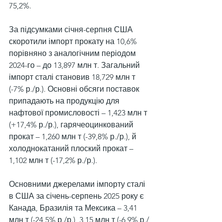
75,2%.
За підсумками січня-серпня США 
скоротили імпорт прокату на 10,6% 
порівняно з аналогічним періодом 
2024-го – до 13,897 млн т. Загальний 
імпорт сталі становив 18,729 млн т 
(-7% р./р.). Основні обсяги поставок 
припадають на продукцію для 
нафтової промисловості – 1,423 млн т 
(+17,4% р./р.), гарячеоцинкований 
прокат – 1,260 млн т (-39,8% р./р.), й 
холоднокатаний плоский прокат – 
1,102 млн т (-17,2% р./р.).
Основними джерелами імпорту сталі 
в США за січень-серпень 2025 року є 
Канада, Бразилія та Мексика – 3,41 
млн т (-24,5% р./р.), 3,15 млн т (-6,9% р./