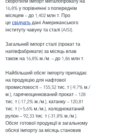
скоротили імпорт металопрокату на 
16,8% у порівнянні з попереднім 
місяцем – до 1,402 млн т. Про 
це 
свідчать
 дані Американського 
інституту чавуну та сталі (AISI).
Загальний імпорт сталі (прокат та 
напівфабрикати) за місяць впав 
також на 16,8% м./м. – до 1,86 млн т.
Найбільший обсяг імпорту припадає 
на продукцію для нафтової 
промисловості – 155,52 тис. т (-9,7% м./
м.), гарячеоцинкований прокат – 128 
тис. т (-17,2% м./м.), катанку – 120,81 
тис. т (+5,6% м./м.), холоднокатаний 
рулон – 92,33 тис. т (-31,8% м./м.). 
Обсяг готової продукції в загальному 
обсязі імпорту за місяць становив 