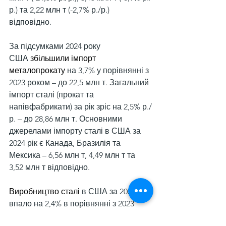
р.) та 2,22 млн т (-2,7% р./р.) 
відповідно.
За підсумками 2024 року 
США 
збільшили імпорт 
металопрокату
 на 3,7% у порівнянні з 
2023 роком – до 22,5 млн т. Загальний 
імпорт сталі (прокат та 
напівфабрикати) за рік зріс на 2,5% р./
р. – до 28,86 млн т. Основними 
джерелами імпорту сталі в США за 
2024 рік є Канада, Бразилія та 
Мексика – 6,56 млн т, 4,49 млн т та 
3,52 млн т відповідно.
Виробництво сталі
 в США за 2024 рік 
впало на 2,4% в порівнянні з 2023 
роком – до 79,5 млн т. Загалом 