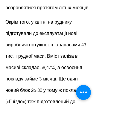
розроблятися протягом літніх місяців.
Окрім того, у квітні на руднику 
підготували до експлуатації нові 
виробничі потужності із запасами 43 
тис. т рудної маси. Вміст заліза в 
масиві складає 58,47%, а освоєння 
покладу займе 3 місяці. Ще один 
новий блок 26-30 у тому ж покладі 
(«Гніздо») теж підготовлений до 
освоєння. Його запаси складають 
31,5 тис. т із вмістом заліза 56,42%.