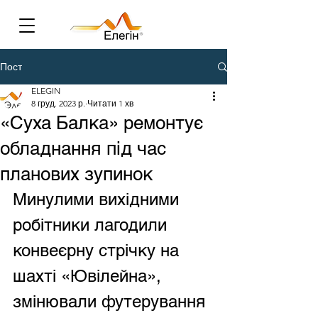
Пост
ELEGIN
8 груд. 2023 р.
Читати 1 хв
«Суха Балка» ремонтує
обладнання під час
планових зупинок
Минулими вихідними 
робітники лагодили 
конвеєрну стрічку на 
шахті «Ювілейна», 
змінювали футерування 