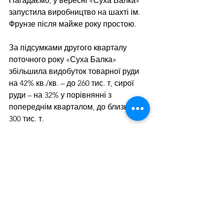
Нагадаємо, у вересні «Суха Балка» 
запустила виробництво на шахті ім. 
Фрунзе після майже року простою.
За підсумками другого кварталу 
поточного року «Суха Балка» 
збільшила видобуток товарної руди 
на 42% кв./кв. – до 260 тис. т, сирої 
руди – на 32% у порівнянні з 
попереднім кварталом, до близько 
300 тис. т.
За підсумками 2022 року ввела в 
експлуатацію близько 10 нових блоків 
загальною потужністю 800 тис. т 
рудної сировини.
Рудник «Суха Балка» спеціалізується 
на видобутку залізної руди підземним 