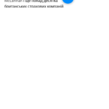
McLennan і ще понад десятка 
британських страхових компаній.
За підсумками 2023 року для 
навантаження через український 
морський коридор було прийнято 430 
суден, відправлено – 400, які 
експортували 12,8 млн т вантажів. 
Саме робота коридору багато в чому 
дала змогу за підсумками минулого 
року наростити перевалку вантажів в 
українських портах на 5% р./р. – до 62 
млн т, хоча з усіх морпортів 
Одеського регіону тільки порт Одеса 
у зазначений період показав 
зростання перевалки на 9%, до 8,4 
млн т.