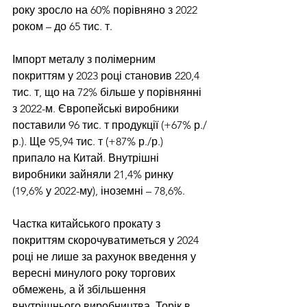
року зросло на 60% порівняно з 2022 
роком – до 65 тис. т.
Імпорт металу з полімерним 
покриттям у 2023 році становив 220,4 
тис. т, що на 72% більше у порівнянні 
з 2022-м. Європейські виробники 
поставили 96 тис. т продукції (+67% р./
р.). Ще 95,94 тис. т (+87% р./р.) 
припало на Китай. Внутрішні 
виробники зайняли 21,4% ринку 
(19,6% у 2022-му), іноземні – 78,6%.
Частка китайського прокату з 
покриттям скорочуватиметься у 2024 
році не лише за рахунок введення у 
вересні минулого року торгових 
обмежень, а й збільшення 
внутрішнього виробництва. Торік в 