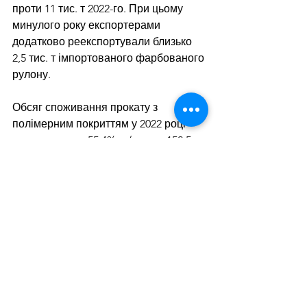
проти 11 тис. т 2022-го. При цьому 
минулого року експортерами 
додатково реекспортували близько 
2,5 тис. т імпортованого фарбованого 
рулону.
Обсяг споживання прокату з 
полімерним покриттям у 2022 році 
скоротився на 55,4% р./р. – до 152,5 
тис. т, внутрішнє виробництво 
знизилося на 38% р./р. – до 37,5 тис. т.
Нагадаємо, що обсяг споживання 
оцинкованого прокату в Україні 
минулого року зріс на 41% р./р. – до 
243 тис. т. Очікується, що рівень 
споживання цієї металопродукції за 
підсумками 2024 року може досягти 
289 тис. т, що на 19% більше р./р.