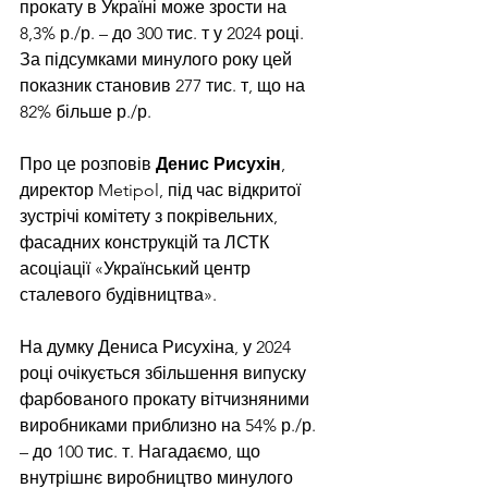
прокату в Україні може зрости на 
8,3% р./р. – до 300 тис. т у 2024 році. 
За підсумками минулого року цей 
показник становив 277 тис. т, що на 
82% більше р./р.
Про це розповів 
Денис Рисухін
, 
директор Metipol, під час відкритої 
зустрічі комітету з покрівельних, 
фасадних конструкцій та ЛСТК 
асоціації «Український центр 
сталевого будівництва».
На думку Дениса Рисухіна, у 2024 
році очікується збільшення випуску 
фарбованого прокату вітчизняними 
виробниками приблизно на 54% р./р. 
– до 100 тис. т. Нагадаємо, що 
внутрішнє виробництво минулого 