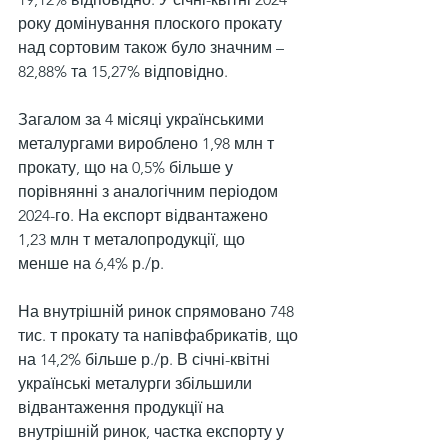
року домінування плоского прокату 
над сортовим також було значним – 
82,88% та 15,27% відповідно.
Загалом за 4 місяці українськими 
металургами вироблено 1,98 млн т 
прокату, що на 0,5% більше у 
порівнянні з аналогічним періодом 
2024-го. На експорт відвантажено 
1,23 млн т металопродукції, що 
менше на 6,4% р./р.
На внутрішній ринок спрямовано 748 
тис. т прокату та напівфабрикатів, що 
на 14,2% більше р./р. В січні-квітні 
українські металурги збільшили 
відвантаження продукції на 
внутрішній ринок, частка експорту у 