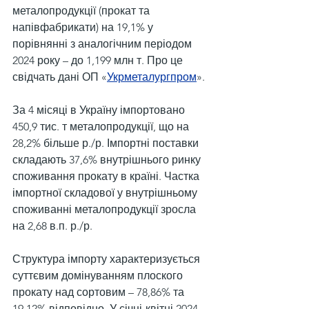
металопродукції (прокат та 
напівфабрикати) на 19,1% у 
порівнянні з аналогічним періодом 
2024 року – до 1,199 млн т. Про це 
свідчать дані ОП «
Укрметалургпром
».
За 4 місяці в Україну імпортовано 
450,9 тис. т металопродукції, що на 
28,2% більше р./р. Імпортні поставки 
складають 37,6% внутрішнього ринку 
споживання прокату в країні. Частка 
імпортної складової у внутрішньому 
споживанні металопродукції зросла 
на 2,68 в.п. р./р.
Структура імпорту характеризується 
суттєвим домінуванням плоского 
прокату над сортовим – 78,86% та 
19,12% відповідно. У січні-квітні 2024 