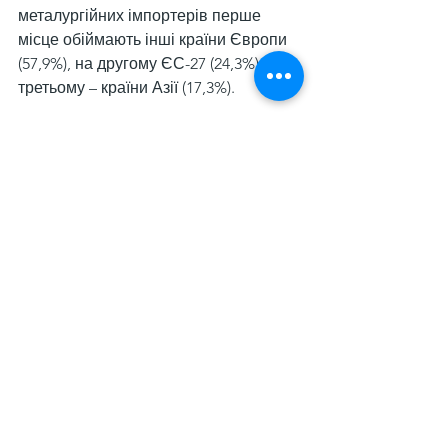
металургійних імпортерів перше 
місце обіймають інші країни Європи 
(57,9%), на другому ЄС-27 (24,3%), на 
третьому – країни Азії (17,3%).
Споживання металопродукції
 в 
Україні у 2024 році скоротилося на 
6,26% у річному обчисленні – до 3,288 
млн т. За рік  імпортовано 1,235 млн т 
металопродукції, що на 10,2% більше 
р./р., на експорт спрямовано близько 
4,17 млн т продукції, що більше на 
39,7% р./р. Внутрішнє виробництво 
склало 6,22 млн т (+15,8% р./р.).