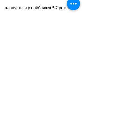
планується у найближчі 5-7 років 
запровадити додаткові потужності з її 
виробництва.
За підсумками 2021 року світове 
виробництво рафінованої міді 
становило 24,5 млн т, а реальне 
споживання – 25,3 млн т. Дефіцит 
становив 475 тис. т, що майже 
відповідає рівню 2020 року.
Скорочення російського експорту 
цього металу спричинило певну 