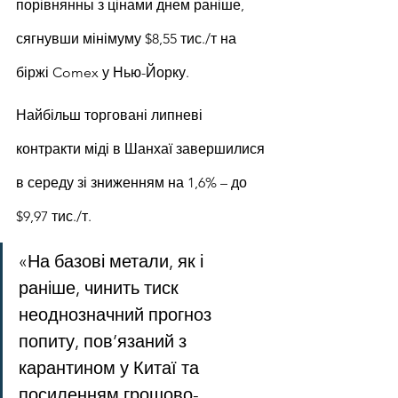
порівнянны з цінами днем ​​раніше, 
сягнувши мінімуму $8,55 тис./т на 
біржі Comex у Нью-Йорку.
Найбільш торговані липневі 
контракти міді в Шанхаї завершилися 
в середу зі зниженням на 1,6% – до 
$9,97 тис./т.
«На базові метали, як і 
раніше, чинить тиск 
неоднозначний прогноз 
попиту, пов’язаний з 
карантином у Китаї та 
посиленням грошово-