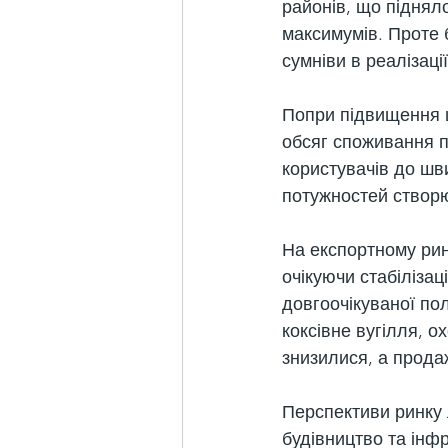
районів, що підняло
максимумів. Проте 
сумніви в реалізац
Попри підвищення ц
обсяг споживання п
користувачів до шв
потужностей створ
На експортному рин
очікуючи стабілізац
довгоочікуваної пол
коксівне вугілля, о
знизилися, а прода
Перспективи ринку
будівництво та інфр