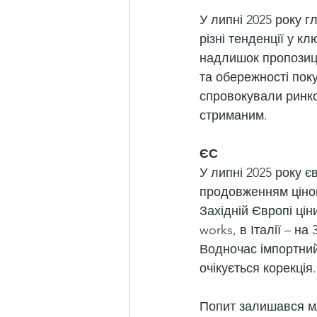
У липні 2025 року 
різні тенденції у 
надлишок пропозиці
та обережності поку
спровокували ринко
стриманим.
ЄС
У липні 2025 року 
продовженням цінов
Західній Європі ціни
works, в Італії – н
Водночас імпортний 
очікується корекція.
Попит залишався мля