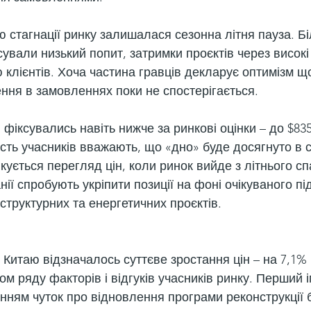
стагнації ринку залишалася сезонна літня пауза. Бі
ували низький попит, затримки проєктів через високі
 клієнтів. Хоча частина гравців декларує оптимізм щод
ння в замовленнях поки не спостерігається.
 фіксувались навіть нижче за ринкові оцінки – до $83
сть учасників вважають, що «дно» буде досягнуто в с
ікується перегляд цін, коли ринок вийде з літнього сп
ії спробують укріпити позиції на фоні очікуваного п
структурних та енергетичних проєктів.
 Китаю відзначалось суттєве зростання цін – на 7,1% 
м ряду факторів і відгуків учасників ринку. Перший 
ням чуток про відновлення програми реконструкції б