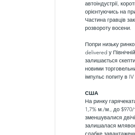
автоіндустрії, коро
орієнтуючись на при
Частина гравців за
розвороту восени.
Попри низьку ринков
delivered у Північн
залишається скепти
новими торговельни
імпульс попиту в IV
США
На ринку гарячекат
1,7% м./м., до $970
зменшувалися двічі 
залишалася млявою,
слабке завантажен