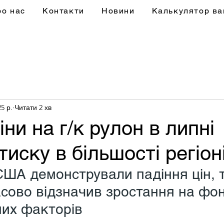
ро нас
Контакти
Новини
Калькулятор ва
5 р.
Читати 2 хв
іни на г/к рулон в липні
тиску в більшості регіон
США демонстрували падіння цін, т
сово відзначив зростання на фон
их факторів