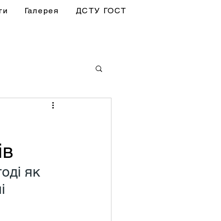
ги
Галерея
ДСТУ ГОСТ
ів
оді як 
і 