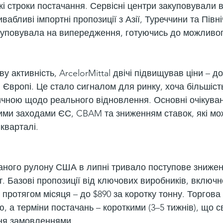
ткі строки постачання. Сервісні центри закуповували в
вабливі імпортні пропозиції з Азії, Туреччини та Півн
куповувала на випередження, готуючись до можливог
у активність, ArcelorMittal двічі підвищував ціни – до
ій Європі. Це стало сигналом для ринку, хоча більшіст
чною щодо реального відновлення. Основні очікуванн
ми заходами ЄС, CBAM та зниженням ставок, які мо
 кварталі.
аного рулону США в липні тривало поступове зниженн
/т. Базові пропозиції від ключових виробників, включно
протягом місяця – до $890 за коротку тонну. Торгова 
 а терміни постачань – короткими (3–5 тижнів), що св
ня замовленнями.