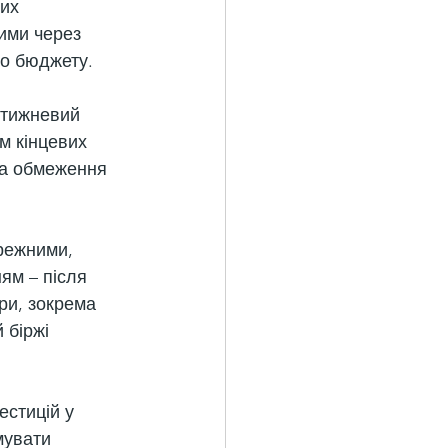
их 
ими через 
го бюджету.
 тижневий 
м кінцевих 
та обмеження 
режними, 
ям – після 
ри, зокрема 
 біржі 
стицій у 
мувати 