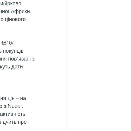
ибірково, 
ічної Африки. 
о цінового 
 €610/т 
ь покупців 
я пов’язані з 
жуть дати 
я цін – на 
 з Nucor, 
активність 
ідчить про 