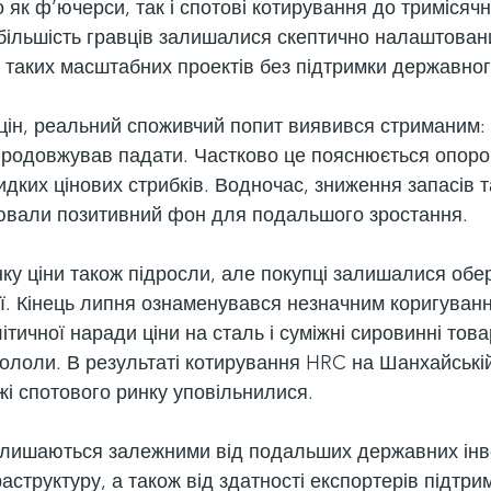
 як ф’ючерси, так і спотові котирування до тримісячн
більшість гравців залишалися скептично налаштован
ії таких масштабних проектів без підтримки державно
ін, реальний споживчий попит виявився стриманим:
родовжував падати. Частково це пояснюється опоро
идких цінових стрибків. Водночас, зниження запасів 
ювали позитивний фон для подальшого зростання.
ку ціни також підросли, але покупці залишалися обе
ії. Кінець липня ознаменувався незначним коригуванн
ітичної наради ціни на сталь і суміжні сировинні това
хололи. В результаті котирування HRC на Шанхайській
жі спотового ринку уповільнилися.
 лишаються залежними від подальших державних інве
аструктуру, а також від здатності експортерів підтри