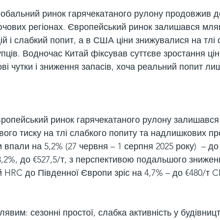
глобальний ринок гарячекатаного рулону продовжив 
ключових регіонах. Європейський ринок залишався мля
й і слабкий попит, а в США ціни знижувалися на тлі 
пців. Водночас Китай фіксував суттєве зростання цін,
ві чутки і зниження запасів, хоча реальний попит ли
європейський ринок гарячекатаного рулону залишався 
ого тиску на тлі слабкого попиту та надлишкових про
 впали на 5,2% (27 червня – 1 серпня 2025 року)  – до
а 3,2%, до €527,5/т, з перспективою подальшого зниженн
HRC до Південної Європи зріс на 4,7% – до €480/т CI
вим: сезонні простої, слабка активність у будівництв