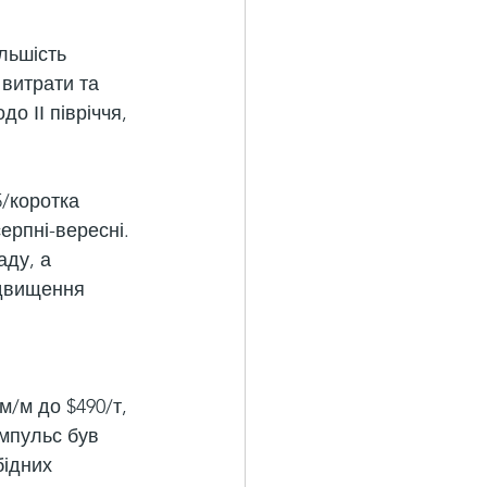
льшість 
 витрати та 
о ІІ півріччя, 
5/коротка 
ерпні-вересні. 
аду, а 
ідвищення 
м/м до $490/т, 
імпульс був 
ідних 