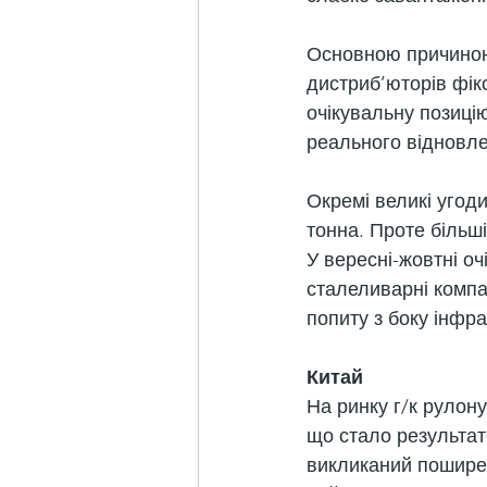
Основною причиною 
дистриб’юторів фікс
очікувальну позицію
реального відновле
Окремі великі угоди
тонна. Проте більші
У вересні-жовтні оч
сталеливарні компан
попиту з боку інфра
Китай
На ринку г/к рулону
що стало результато
викликаний поширен