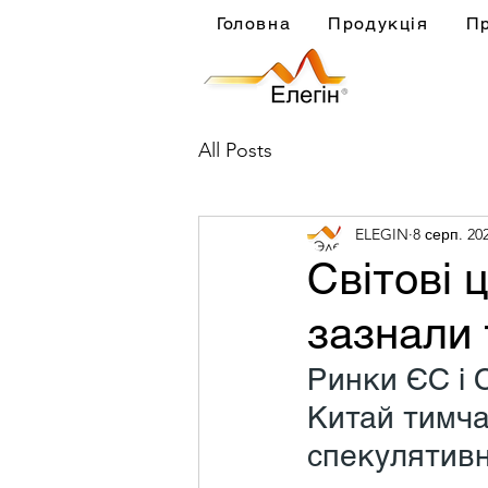
Головна
Продукція
П
All Posts
ELEGIN
8 серп. 202
Світові ц
зазнали 
Ринки ЄС і 
Китай тимча
спекулятивн