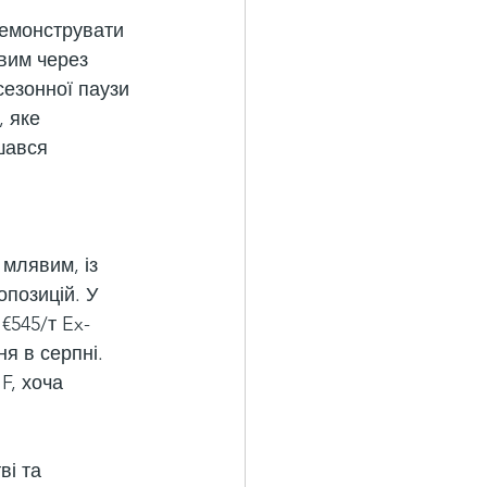
демонструвати 
вим через 
сезонної паузи 
 яке 
шався 
млявим, із 
позицій. У 
 €545/т Ex-
я в серпні. 
F, хоча 
і та 