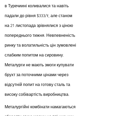
в Туречиині коливалися та навіть 
падали до рівня $333/т, але станом 
на 21 листопада зрівнялися з ціною 
попереднього тижня. Невпевненість 
ринку та волатильність цін зумовлені 
слабким попитом на сировину. 
Металурги не мають змоги купувати 
брухт за поточними цінами через 
відсутній попит на готову сталь та 
високу собівартість виробництва.
Металургійні комбінати намагаються 