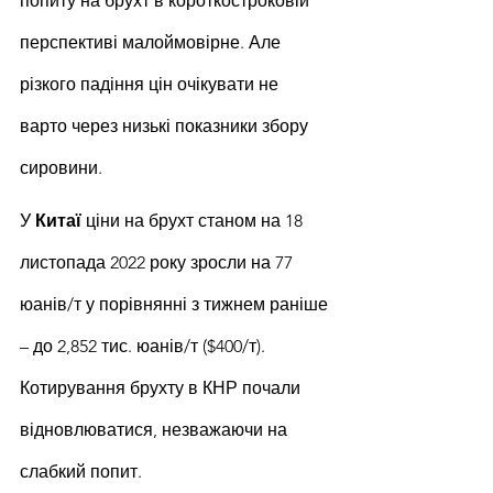
попиту на брухт в короткостроковій 
перспективі малоймовірне. Але 
різкого падіння цін очікувати не 
варто через низькі показники збору 
сировини.
У 
Китаї 
ціни на брухт станом на 18 
листопада 2022 року зросли на 77 
юанів/т у порівнянні з тижнем раніше 
– до 2,852 тис. юанів/т ($400/т). 
Котирування брухту в КНР почали 
відновлюватися, незважаючи на 
слабкий попит.