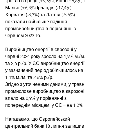
зросло в Греції (+9,5%), Кіпрі (+8,8%) і 
Мальті (+6,3%).Ірландія (-17,4%), 
Хорватія (-8,3%) та Латвія (-5,5%) 
показали найбільше падіння 
промвиробництва в порівнянні з 
червнем 2023-го.
Виробництво енергії в єврозоні у 
червні 2024 року зросло на 1,9% м./м. 
та 2,6 р./р. У ЄС виробництво енергії 
у зазначений період збільшилось на 
1,4% м./м. та 2,6% р./р.
Згідно з уточненими даними, у травні 
промислове виробництво в єврозоні 
впало на 0,9% у порівнянні з 
попереднім місяцем, у ЄС – на 1,2%
Нагадаємо, що Європейський 
центральний банк 18 липня 
залишив