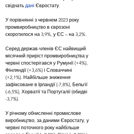
свідчать 
дані
 Євростату.
У порівнянні з червнем 2023 року 
промвиробництво в єврозоні 
скоротилося на 3,9%, у ЄС – на 3,2%.
Серед держав-членів ЄС найвищий 
місячний приріст промвиробництва у 
червні спостерігався у Румунії (+4%), 
Фінляндії (+3,6%) і Словаччині 
(+2,1%). Найбільше зниження 
зафіксоване в Ірландії (-7,8%), Бельгії 
(-6,5%), Хорватії та Португалії (обидві 
-3,7%).
У річному обчисленні промислове 
виробництво, за даними Євростату, у 
червні поточного року найбільше 