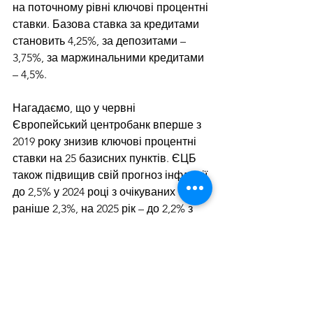
на поточному рівні ключові процентні 
ставки. Базова ставка за кредитами 
становить 4,25%, за депозитами – 
3,75%, за маржинальними кредитами 
– 4,5%.
Нагадаємо, що у червні 
Європейський центробанк вперше з 
2019 року знизив ключові процентні 
ставки на 25 базисних пунктів. ЄЦБ 
також підвищив свій прогноз інфляції 
до 2,5% у 2024 році з очікуваних 
раніше 2,3%, на 2025 рік – до 2,2% з 
2%. Окрім того, регулятор підвищив 
прогноз зростання ВВП єврозони на 
2024 рік до 0,9% з очікуваних у 
березні 0,6%, проте знизив на 2025 рік 
до 1,4% з 1,5%.