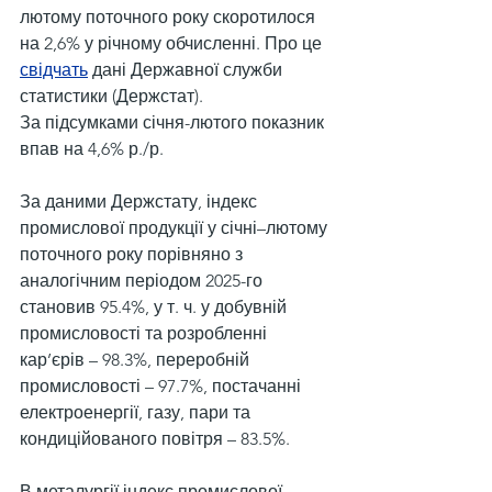
лютому поточного року скоротилося 
на 2,6% у річному обчисленні. Про це 
свідчать
 дані Державної служби 
статистики (Держстат).
За підсумками січня-лютого показник 
впав на 4,6% р./р.
За даними Держстату, індекс 
промислової продукції у січні–лютому 
поточного року порівняно з 
аналогічним періодом 2025-го 
становив 95.4%, у т. ч. у добувній 
промисловості та розробленні 
кар’єрів – 98.3%, переробній 
промисловості – 97.7%, постачанні 
електроенергії, газу, пари та 
кондиційованого повітря – 83.5%.
В металургії індекс промислової 