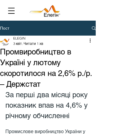
Пост
ELEGIN
3 квіт.
Читати 1 хв
Промвиробництво в
Україні у лютому
скоротилося на 2,6% р./р.
– Держстат
За перші два місяці року 
показник впав на 4,6% у 
річному обчисленні
Промислове виробництво України у 