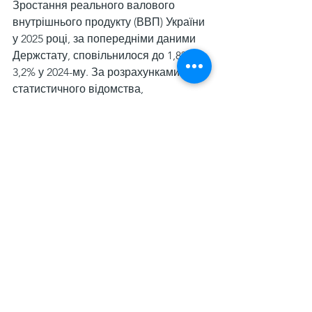
Зростання реального валового 
внутрішнього продукту (ВВП) України 
у 2025 році, за попередніми даними 
Держстату, сповільнилося до 1,8% з 
3,2% у 2024-му. За розрахунками 
статистичного відомства, 
номінальний ВВП торік становив 8,93 
трлн грн.
Дивитися всі
Останні пости