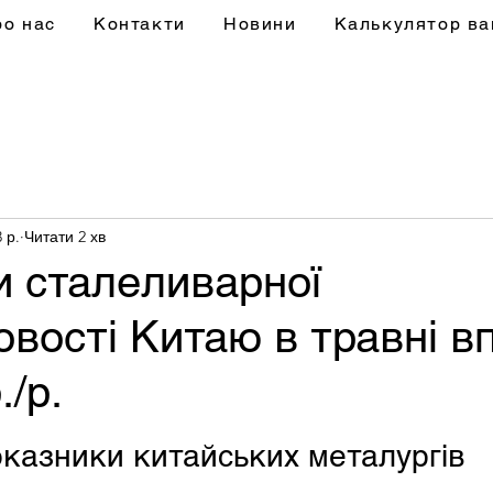
ро нас
Контакти
Новини
Калькулятор ва
 р.
Читати 2 хв
и сталеливарної
вості Китаю в травні в
./р.
оказники китайських металургів 