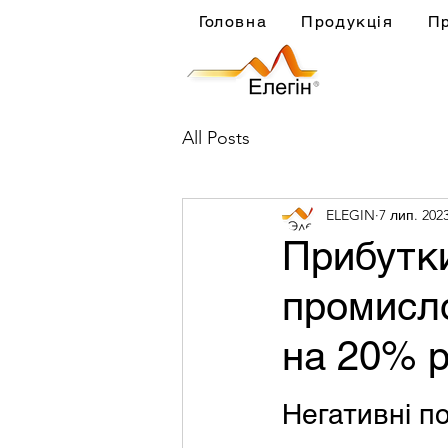
Головна
Продукція
П
All Posts
ELEGIN
7 лип. 2023
Прибутк
промисло
на 20% р
Негативні п