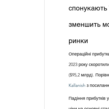
спонукають 
зменшить мо
ринки
Операційні прибутк
2023 року скоротили
($95,2 млрд). Порів
Kallanish
 з посилан
Падіння прибутків 
ціни на основні ста