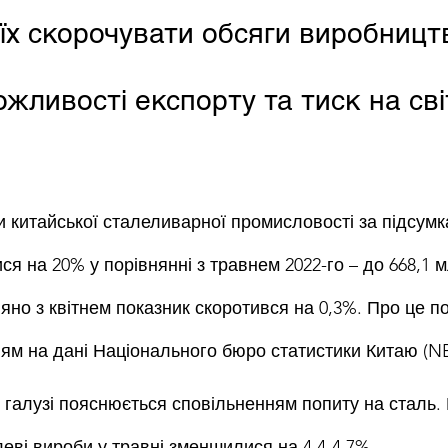
їх скорочувати обсяги виробницт
жливості експорту та тиск на сві
и китайської сталеливарної промисловості за підсумк
ся на 20% у порівнянні з травнем 2022-го – до 668,1 
няно з квітнем показник скоротився на 0,3%. Про це п
ням на дані Національного бюро статистики Китаю (NB
у галузі пояснюється сповільненням попиту на сталь. 
леві вироби у травні зменшилися на 4,4-4,7%.