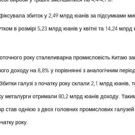
фіксувала збиток у 2,49 млрд юанів за підсумками ми
тком в розмірі 5,23 млрд юанів у квітні та 14,24 млрд 
поточного року сталеливарна промисловість Китаю за
го доходу на 8,8% у порівнянні з аналогічним період
Збитки галузі з початку року склали 2,1 млрд юанів, тод
ку металурги отримали 80,2 млрд юанів доходу. Таким
р став однією з двох головних промислових галузей к
очатку року.