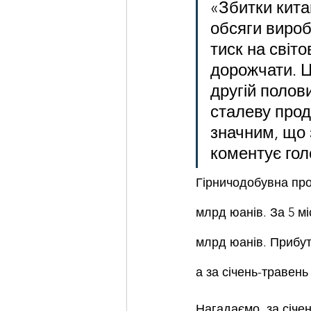
«Збитки кита
обсяги вироб
тиск на світо
дорожчати. Це
другій полов
сталеву прод
значним, що 
коментує гол
Гірничодобувна пром
млрд юанів. За 5 мі
млрд юанів. Прибуто
а за січень-травень 
Нагадаємо, за січен