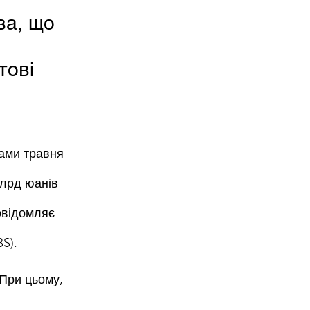
ва, що 
тові 
ами травня 
млрд юанів 
овідомляє 
S).
При цьому, 