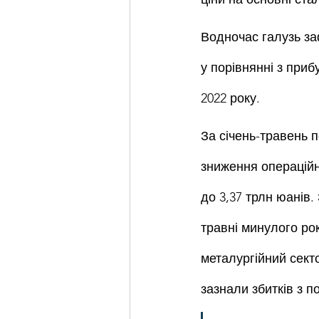
Водночас галузь за
у порівнянні з прибу
2022 року.
За січень-травень 
зниження операційно
до 3,37 трлн юанів. 
травні минулого ро
металургійний секто
зазнали збитків з п