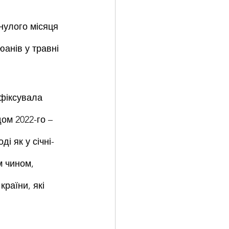
нулого місяця 
юанів у травні 
фіксувала 
ом 2022-го – 
і як у січні-
 чином, 
раїни, які 