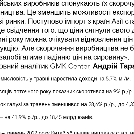
йських виробників спонукають їх скорочу
ництва. Це зменшить можливості експор
ві ринки. Поступово імпорт з країн Азії ст
 свідчення того, що ціни сягнули свого д
ині року можна очікувати відновлення цін
укцію. Але скорочення виробництва не б
запобігатиме падінню цін на сировину», –
овний аналітик GMK Center, 
Андрій Тар
исловість у травні наростила доходи на 5,7% м./м. –
сяців поточного року показник скоротився на 9% р./р. 
к галузі за травень зменшився на 28,6% р./р., до 4,3
– на 41,9% р./р., до 18,45 млрд юанів.
ь-травень 2022 року Китай збільшив виплавку сталі на