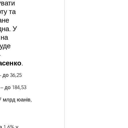
вати 
ту та 
ане 
на. У 
 на 
уде 
 
асенко
.
 до 36,25 
– до 184,53 
7 млрд юанів, 
 1,6% у 