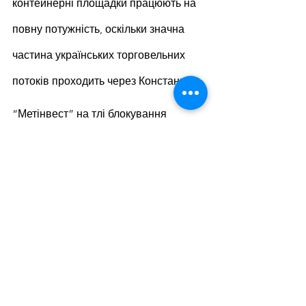
контейнерні площадки працюють на 
повну потужність, оскільки значна 
частина українських торговельних 
потоків проходить через Констанцу.
“Метінвест” на тлі блокування 
армією РФ морських торгових шляхів 
шукає нові логістичні шляхи та 
освоює нові продукти. Зараз уже 
робляться перші спроби збудувати 
логістику через порти Балтики та 
Румунії.