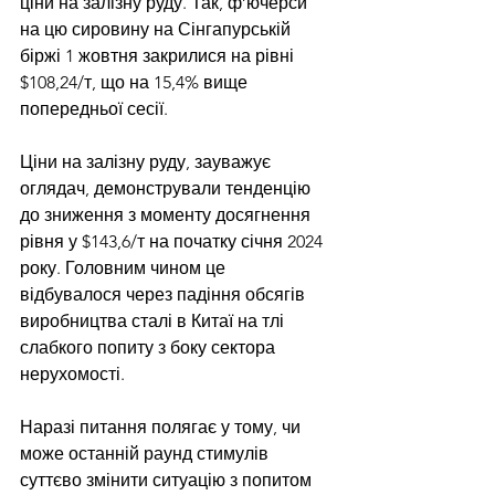
ціни на залізну руду. Так, ф’ючерси 
на цю сировину на Сінгапурській 
біржі 1 жовтня закрилися на рівні 
$108,24/т, що на 15,4% вище 
попередньої сесії.
Ціни на залізну руду, зауважує 
оглядач, демонстрували тенденцію 
до зниження з моменту досягнення 
рівня у $143,6/т на початку січня 2024 
року. Головним чином це 
відбувалося через падіння обсягів 
виробництва сталі в Китаї на тлі 
слабкого попиту з боку сектора 
нерухомості.
Наразі питання полягає у тому, чи 
може останній раунд стимулів 
суттєво змінити ситуацію з попитом 