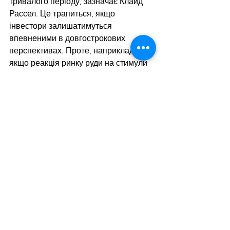
тривалого періоду, зазначає Клайд 
Рассел. Це трапиться, якщо 
інвестори залишатимуться 
впевненими в довгострокових 
перспективах. Проте, наприклад, 
якщо реакція ринку руди на стимули 
стала бурхливою, більш стримана з 
боку міді свідчить, що деякі інвестори 
обережні щодо майбутнього 
економічного розвитку Китаю.
Нагадаємо, що металурги Китаю за 
підсумками січня-серпня 2024 року 
скоротили виробництво
 сталі на 3,3% 
у порівнянні з аналогічним періодом 
2023 року – до 691 млн ​​т. В серпні 
виплавка сталі в країні впала на 6,1% 
в порівнянні з липнем – до 77,92 млн 
т, що було викликано зниженням 