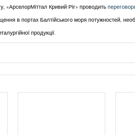
гу, «АрселорМіттал Кривий Ріг» проводить 
переговор
ення в портах Балтійського моря потужностей, необ
талургійної продукції.