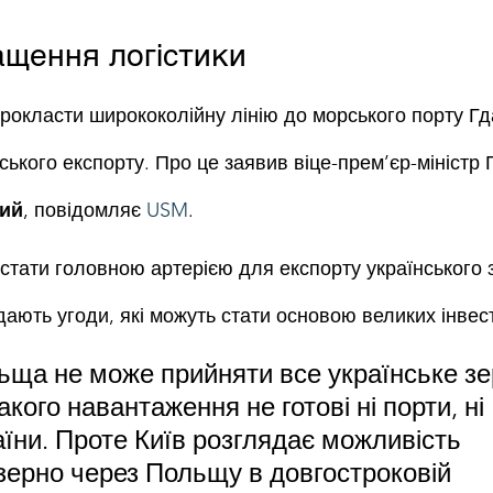
щення логістики
окласти ширококолійну лінію до морського порту Гд
ського експорту. Про це заявив віце-прем’єр-міністр 
кий
, повідомляє 
USM
.
стати головною артерією для експорту українського з
дають угоди, які можуть стати основою великих інвест
ща не може прийняти все українське зе
акого навантаження не готові ні порти, ні 
аїни. Проте Київ розглядає можливість 
зерно через Польщу в довгостроковій 