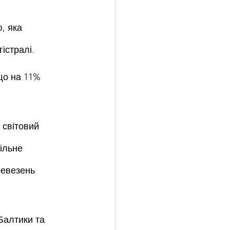
, яка 
істралі.
що на 11% 
 світовий 
ільне 
ревезень 
Балтики та 