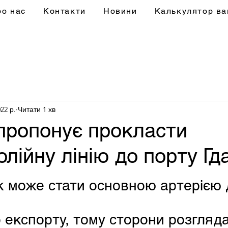
ро нас
Контакти
Новини
Калькулятор ва
22 р.
Читати 1 хв
пропонує прокласти
лійну лінію до порту Гд
к може стати основною артерією 
о експорту, тому сторони розгляд