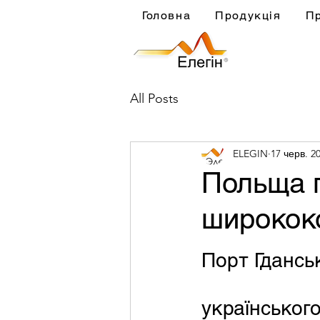
Головна
Продукція
П
All Posts
ELEGIN
17 черв. 20
Польща 
ширококо
Порт Гдансь
українськог