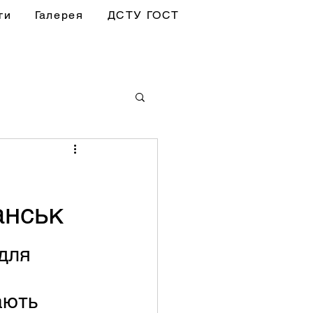
ги
Галерея
ДСТУ ГОСТ
анськ
для 
ають 