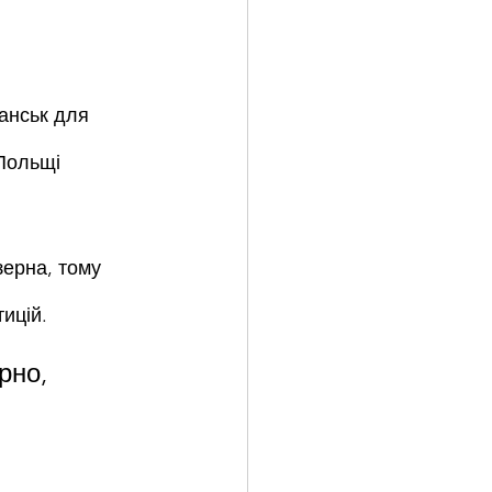
анськ для 
Польщі 
ерна, тому 
ицій.
рно, 