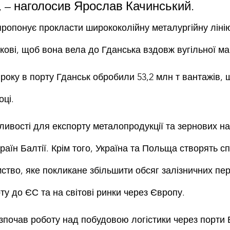
, – наголосив Ярослав Качинський.
пропонує прокласти ширококолійну металургійну лінію
кові, щоб вона вела до Гданська вздовж вугільної маг
року в порту Гданськ обробили 53,2 млн т вантажів, 
оці.
ливості для експорту металопродукції та зернових на
раїн Балтії. Крім того, Україна та Польща створять сп
мство, яке покликане збільшити обсяг залізничних пе
ту до ЄС та на світові ринки через Європу.
озпочав роботу над побудовою логістики через порти 