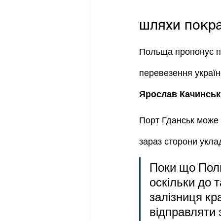
шляхи покра
Польща пропонує пр
перевезення україн
Ярослав Качинсь
Порт Гданськ може 
зараз сторони укла
Поки що Поль
оскільки до т
залізниця кр
відправляти 