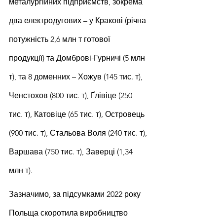
металургійних підприємств, зокрема 
два електродугових – у Кракові (річна 
потужність 2,6 млн т готової 
продукції) та Домброві-Гурничі (5 млн 
т), та 8 доменних – Хожув (145 тис. т), 
Ченстохов (800 тис. т), Ґлівіце (250 
тис. т), Катовіце (65 тис. т), Островець 
(900 тис. т), Стальова Воля (240 тис. т), 
Варшава (750 тис. т), Заверці (1,34 
млн т).
Зазначимо, за підсумками 2022 року 
Польща скоротила виробництво 