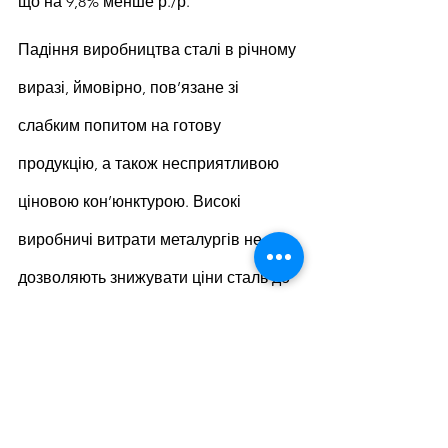
що на 9,8% менше р./р.
Падіння виробництва сталі в річному 
виразі, ймовірно, пов’язане зі 
слабким попитом на готову 
продукцію, а також несприятливою 
ціновою кон’юнктурою. Високі 
виробничі витрати металургів не 
дозволяють знижувати ціни сталь до 
рівнів, які були б сприятливими для 
покупців, тому попит на вітчизняну 
продукцію є низьким. При цьому 
імпортна сталь має попит завдяки 