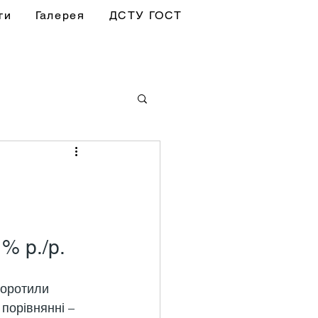
ги
Галерея
ДСТУ ГОСТ
% р./р.
коротили 
порівнянні – 