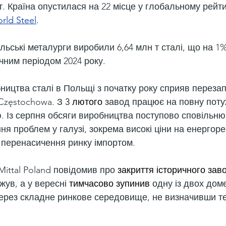
 т. Країна опустилася на 22 місце у глобальному рейти
rld Steel
.
ольські металурги виробили 6,64 млн т сталі, що на 1
чним періодом 2024 року.
ицтва сталі в Польщі з початку року сприяв перезап
Częstochowa. З 
3 лютого
 завод працює на повну потуж
. Із серпня обсяги виробництва поступово сповільню
ня проблем у галузі, зокрема високі ціни на енергоре
а перенасичення ринку імпортом.
Mittal Poland повідомив про 
закриття історичного зав
жув, а у вересні 
тимчасово зупинив
 одну із двох дом
через складне ринкове середовище, не визначивши те