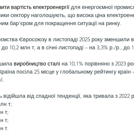
зити вартість електроенергії
 для енергоємної промисл
ики сектору наголошують, що висока ціна електроене
им бар’єром для покращення ситуації на ринку.
иємства Євросоюзу в листопаді 2025 року зменшили 
 до 10,2 млн т, а в січні-листопаді – на 3,3% р./р., до 
шила 
виробництво сталі
 на 10,1% порівняно з 2023 рок
 Країна посіла 25 місце у глобальному рейтингу країн 
l.
 відійшла від спадної тенденції, яка тривала з 2022 
млн т;
н т;
н т;
н т.