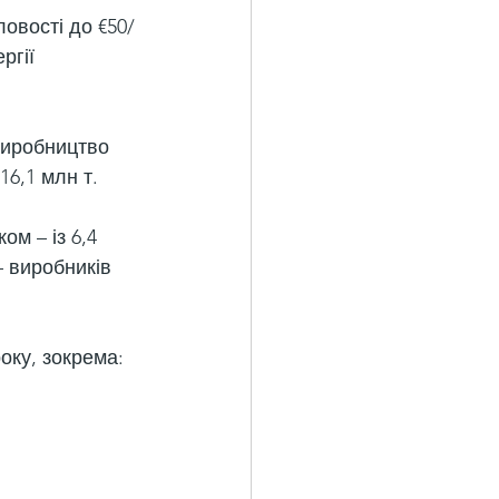
овості до €50/
ргії 
виробництво 
116,1 млн т.
ом – із 6,4 
– виробників 
року, зокрема: