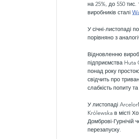
на 25%, до 550 тис.
виробників сталі 
Wo
У січні-листопаді п
порівняно з аналогі
Відновленню виробн
підприємства Huta 
понад року простою
свідчить про триван
слабкість попиту т
У листопаді Arcelor
Królewska в місті Хо
Домброві-Гурнічій 
перезапуску.