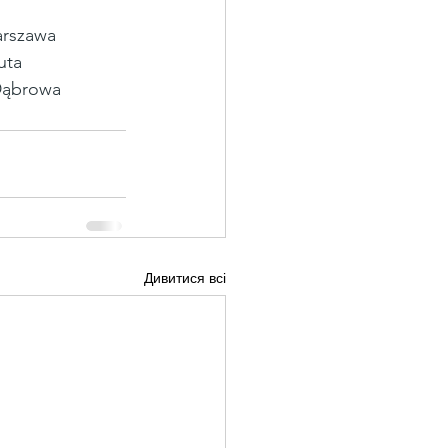
rszawa 
uta 
 Dąbrowa 
Дивитися всі