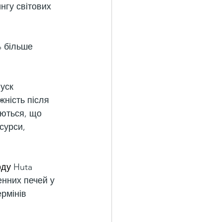
нгу світових 
% більше 
уск 
ність після 
ються, що 
сурси, 
оду
 Huta 
енних печей у 
рмінів 