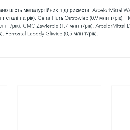
но шість металургійних підприємств: ArcelorMittal Wa
 т сталі на рік), Celsa Huta Ostrowiec (0,9 млн т/рік), H
н т/рік), CMC Zawiercie (1,7 млн т/рік), ArcelorMittal
), Ferrostal Labedy Gliwice (0,5 млн т/рік).