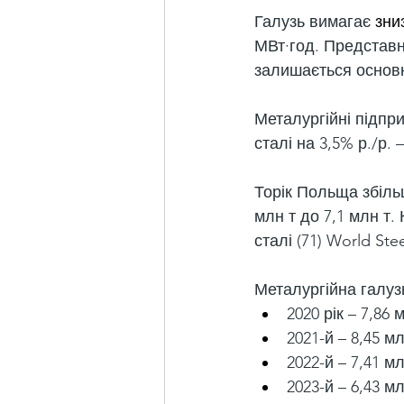
Галузь вимагає 
зни
МВт·год. Представн
залишається основн
Металургійні підпр
сталі на 3,5% р./р. –
Торік Польща збіль
млн т до 7,1 млн т.
сталі (71) World Stee
Металургійна галузь
2020 рік – 7,86 
2021-й – 8,45 мл
2022-й – 7,41 мл
2023-й – 6,43 мл