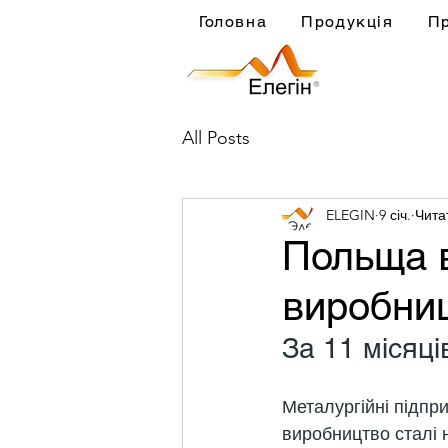
Головна
Продукція
П
All Posts
ELEGIN
9 січ.
Чита
Польща в
виробниц
За 11 місяц
Металургійні підпр
виробництво сталі н