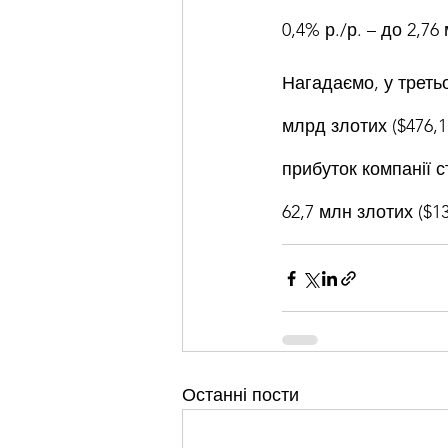
0,4% р./р. – до 2,76 
Нагадаємо, у третьо
млрд злотих ($476,1
прибуток компанії с
62,7 млн злотих ($1
Останні пости