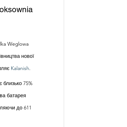
oksownia 
olka Weglowa 
івництва нової 
мляє 
Kalanish
.
є близько 75% 
ва батарея 
ляючи до 611 