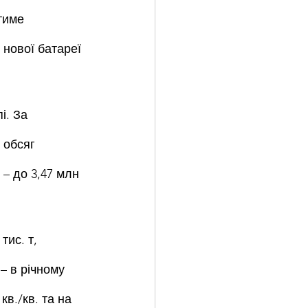
тиме 
нової батареї 
і. За 
 обсяг 
 – до 3,47 млн 
ис. т, 
– в річному 
в./кв. та на 