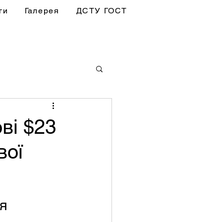
ги
Галерея
ДСТУ ГОСТ
ві $23
вої
я 