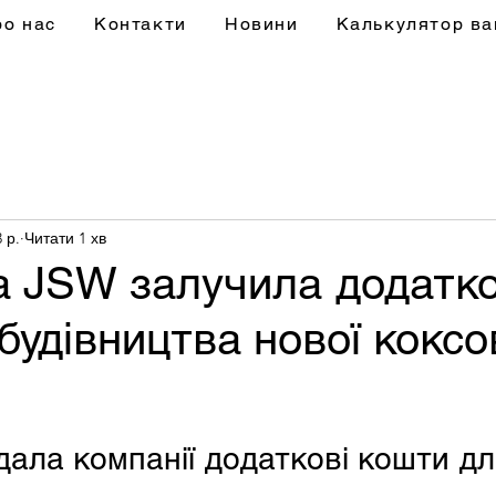
ро нас
Контакти
Новини
Калькулятор ва
 р.
Читати 1 хв
а JSW залучила додатко
будівництва нової коксо
ала компанії додаткові кошти дл