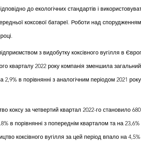
ідповідно до екологічних стандартів і використовува
ередньої коксової батареї. Роботи над спорудженням 
році.
ідприємством з видобутку коксівного вугілля в Європ
ого кварталу 2022 року компанія зменшила загальний
а 2,9% в порівнянні з аналогічним періодом 2021 року
о коксу за четвертий квартал 2022-го становило 680 т
8% в порівнянні з попереднім кварталом та на 23,6% 
цтво коксівного вугілля за цей період впало на 4,5% к