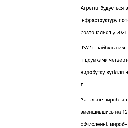
Агрегат будується в
інфраструктуру поп
розпочалися у 2021 
JSW є найбільшим п
підсумками четверт
видобутку вугілля н
т.
Загальне виробництв
зменшившись на 12,
обчисленні. Виробни