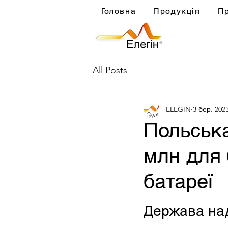
Головна
Продукція
П
All Posts
ELEGIN
3 бер. 2023
Польськ
млн для 
батареї
Держава над