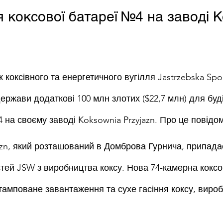
 коксової батареї №4 на заводі K
 коксівного та енергетичного вугілля Jastrzebska Sp
ержави додаткові 100 млн злотих ($22,7 млн) для буд
 на своєму заводі Koksownia Przyjazn. Про це повідо
azn, який розташований в Домброва Гурнича, припада
тей JSW з виробництва коксу. Нова 74-камерна коксо
амповане завантаження та сухе гасіння коксу, вироб