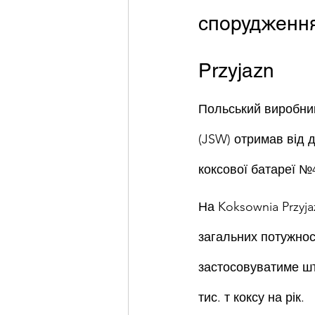
спорудження
Przyjazn
Польський виробник
(JSW) отримав від д
коксової батареї №4
На Koksownia Przyj
загальних потужнос
застосовуватиме шт
тис. т коксу на рік.