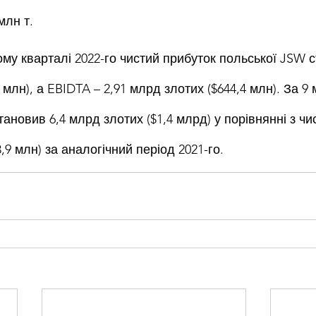
млн т.
му кварталі 2022-го чистий прибуток польської JSW с
 млн), а EBIDTA – 2,91 млрд злотих ($644,4 млн). За 9 
тановив 6,4 млрд злотих ($1,4 млрд) у порівнянні з чи
3,9 млн) за аналогічний період 2021-го.