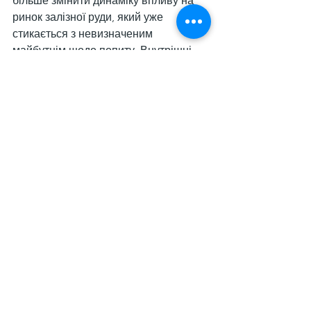
більше змінити динаміку впливу на 
ринок залізної руди, який уже 
стикається з невизначеним 
майбутнім щодо попиту. Внутрішні 
прогнози деяких найбільших 
гірничодобувних компаній світу 
вказують на те, що ціна на залізну 
руду протягом наступних 3 років 
знизиться до $85/т, оскільки 
Simandou у Гвінеї вийде на повний 
обсяг видобутку протягом наступних 
2,5 року.
Дивитися всі
Останні пости