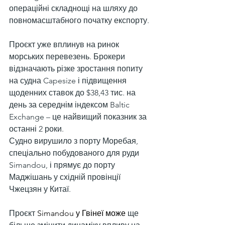
операційні складнощі на шляху до 
повномасштабного початку експорту.
Проєкт уже вплинув на ринок 
морських перевезень. Брокери 
відзначають різке зростання попиту 
на судна Capesize і підвищення 
щоденних ставок до $38,43 тис. на 
день за середнім індексом Baltic 
Exchange – це найвищий показник за 
останні 2 роки.
Судно вирушило з порту Моребая, 
спеціально побудованого для руди 
Simandou, і прямує до порту 
Маджішань у східній провінції 
Чжецзян у Китаї.
Проєкт 
Simandou у Гвінеї може
 ще 