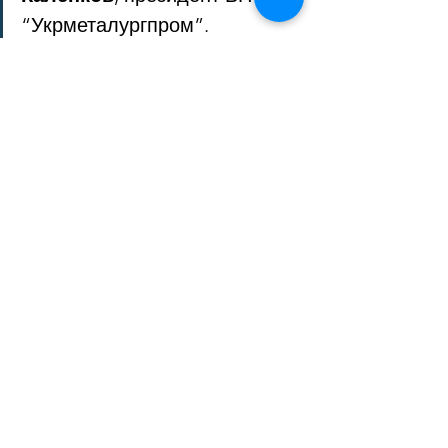
“Укрметалургпром”.
Європейська Бізнес Асоціація 
пропонувала органам влади 
розглянути перелік точкових рішень 
для дерегуляції бізнесу. Ці пропозиції 
можна розділити на дві категорії – 
тимчасові, на період воєнного стану, 
і ті, що потребують застосування на 
постійній основі. Наприклад, серед 
тимчасових пропозицій: скасувати 
перелік критичного імпорту, 
відновити відшкодування ПДВ 