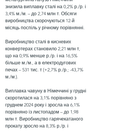
знизила виплавку сталі на 0,2% р./р. і 
3,4% м./м. – до 2,74 млн т. Обсяги 
виробництва скорочуються 12-й 
місяць поспіль у річному порівнянні.
Виробництво сталі в кисневих 
конвертерах становило 2,21 млн т, 
що на 0,9% менше р./р. і на 16,5% 
більше м./м., а в електродугових 
печах – 531 тис. т (+2,7% р./р.; -43,7% 
м./м.).
Виплавка чавуну в Німеччині у грудні 
скоротилася на 3,1% порівняно з 
груднем 2024 року і зросла на 6,1% 
порівняно із листопадом – до 1,98 
млн т. Виробництво гарячекатаного 
прокату зросло на 8,3% р./р. і 