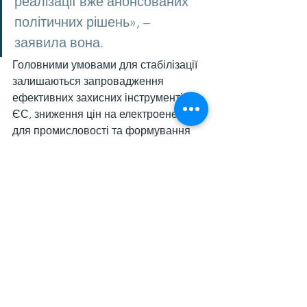
реалізації вже анонсованих 
політичних рішень», – 
заявила вона.
Головними умовами для стабілізації 
залишаються запровадження 
ефективних захисних інструментів 
ЄС, зниження цін на електроенергію 
для промисловості та формування 
ринків збуту для низьковуглецевої 
сталі виробництва ЄС.
Німеччина входить до десятки 
найбільших виробників сталі у світі 
за версією World Steel. За 
підсумками 2024 року 
країна 
збільшила випуск сталі
 на 
5,2% порівняно з 2023 роком – до 
37,23 млн т. Виплавка чавуну за рік 