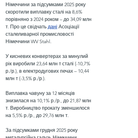
Німеччини за підсумками 2025 року 
скоротили виплавку сталі на 8,6% 
порівняно з 2024 роком – до 34,09 млн 
т. Про це свідчать 
дані
 Асоціації 
сталеливарної промисловості 
Німеччини WV Stahl.
У кисневих конвертерах за минулий 
рік виробили 23,64 млн т сталі (-10,7% 
р./р.), в електродугових печах – 10,44 
млн т (-3,5% р./р.).
Виплавка чавуну за 12 місяців 
знизилася на 10,1% р./р., до 21,87 млн 
т. Виробництво прокату зменшилося 
на 5,5% р./р., до 29,76 млн т.
За підсумками грудня 2025 року 
металургійна галузь Німеччини 