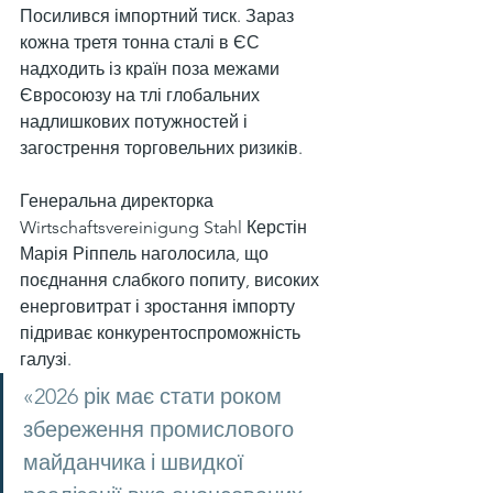
Посилився імпортний тиск. Зараз 
кожна третя тонна сталі в ЄС 
надходить із країн поза межами 
Євросоюзу на тлі глобальних 
надлишкових потужностей і 
загострення торговельних ризиків.
Генеральна директорка 
Wirtschaftsvereinigung Stahl Керстін 
Марія Ріппель наголосила, що 
поєднання слабкого попиту, високих 
енерговитрат і зростання імпорту 
підриває конкурентоспроможність 
галузі.
«2026 рік має стати роком 
збереження промислового 
майданчика і швидкої 