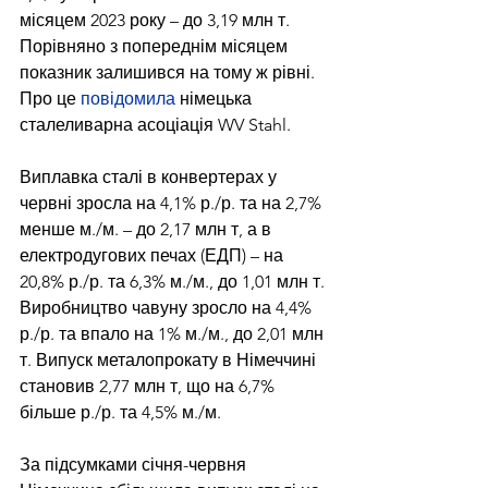
місяцем 2023 року – до 3,19 млн т. 
Порівняно з попереднім місяцем 
показник залишився на тому ж рівні. 
Про це 
повідомила
 німецька 
сталеливарна асоціація WV Stahl.
Виплавка сталі в конвертерах у 
червні зросла на 4,1% р./р. та на 2,7% 
менше м./м. – до 2,17 млн т, а в 
електродугових печах (ЕДП) – на 
20,8% р./р. та 6,3% м./м., до 1,01 млн т.
Виробництво чавуну зросло на 4,4% 
р./р. та впало на 1% м./м., до 2,01 млн 
т. Випуск металопрокату в Німеччині 
становив 2,77 млн т, що на 6,7% 
більше р./р. та 4,5% м./м.
За підсумками січня-червня­ 