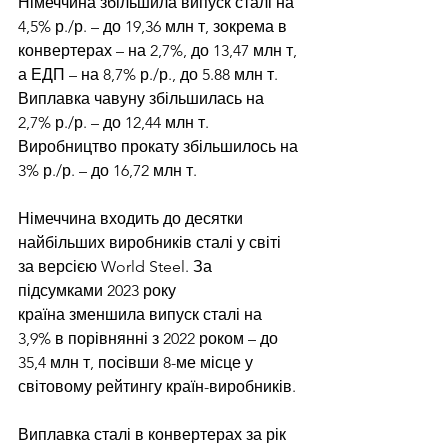
Німеччина збільшила випуск сталі на 
4,5% р./р. – до 19,36 млн т, зокрема в 
конвертерах – на 2,7%, до 13,47 млн т, 
а ЕДП – на 8,7% р./р., до 5.88 млн т. 
Виплавка чавуну збільшилась на 
2,7% р./р. – до 12,44 млн т. 
Виробництво прокату збільшилось на 
3% р./р. – до 16,72 млн т.
Німеччина входить до десятки 
найбільших виробників сталі у світі 
за версією World Steel. За 
підсумками 2023 року 
країна 
зменшила випуск
 сталі на 
3,9% в порівнянні з 2022 роком – до 
35,4 млн т, посівши 8-ме місце у 
світовому рейтингу країн-виробників.
Виплавка сталі в конвертерах за рік 