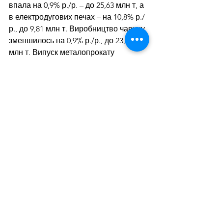
впала на 0,9% р./р. – до 25,63 млн т, а 
в електродугових печах – на 10,8% р./
р., до 9,81 млн т. Виробництво чавуну 
зменшилось на 0,9% р./р., до 23,63 
млн т. Випуск металопрокату 
становив 30,64 млн т, що на 3,6% 
менше р./р.
Дивитися всі
Останні пости