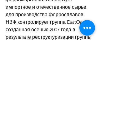
импортное и отечественное сырье 
для производства ферросплавов. 
НЗФ контролирует группа EastOne, 
созданная осенью 2007 года в 
результате реструктуризации группы 
"Интерпайп", а также группа 
"Приват" (обе - Днепр).
Дивитися всі
Останні пости