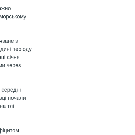
ажно 
оморському 
язане з 
дині періоду 
і січня 
ми через 
 середні 
вці почали 
на тлі 
фіцитом 