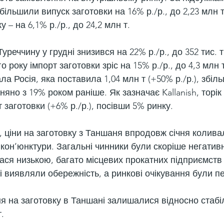
більшили випуск заготовки на 16% р./р., до 2,23 млн т
 – на 6,1% р./р., до 24,2 млн т.
уреччину у грудні знизився на 22% р./р., до 352 тис. т
 року імпорт заготовки зріс на 15% р./р., до 4,3 млн
а Росія, яка поставила 1,04 млн т (+50% р./р.), збі
няно з 19% роком раніше. Як зазначає Kallanish, торік
т заготовки (+6% р./р.), посівши 5% ринку.
 ціни на заготовку з Таншаня впродовж січня коливал
кон’юнктури. Загальні чинники були скоріше негатив
ася низькою, багато місцевих прокатних підприємст
і виявляли обережність, а ринкові очікування були п
я на заготовку в Таншані залишалися відносно стабі
.