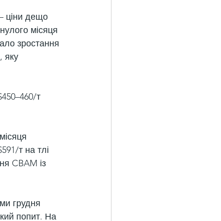
– ціни дещо 
инулого місяця 
тало зростання 
 яку 
$450–460/т 
місяця 
591/т на тлі 
ння CBAM із 
ми грудня 
кий попит. На 