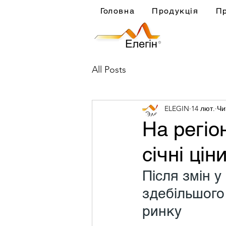
Головна
Продукція
П
All Posts
ELEGIN
14 лют.
Чи
На регіо
січні ці
Після змін у
здебільшого
ринку