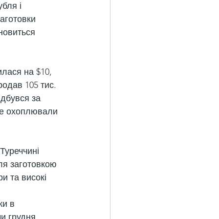
бля і 
аготовки 
новиться 
лася на $10, 
родав 105 тис. 
ідбувся за 
 не охоплювали 
Туреччині 
ля заготовкою 
и та високі 
ки в 
и грудня 