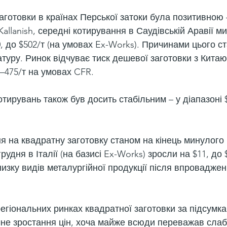
аготовки в країнах Перської затоки була позитивною 
allanish, середні котирування в Саудівській Аравії м
, до $502/т (на умовах Ex-Works). Причинами цього с
атуру. Ринок відчуває тиск дешевої заготовки з Китаю,
–475/т на умовах CFR.
котирувань також був досить стабільним – у діапазоні 
я на квадратну заготовку станом на кінець минулого 
рудня в Італії (на базисі Ex-Works) зросли на $11, до $
низку видів металургійної продукції після впровадже
егіональних ринках квадратної заготовки за підсумка
чне зростання цін, хоча майже всюди переважав слаб