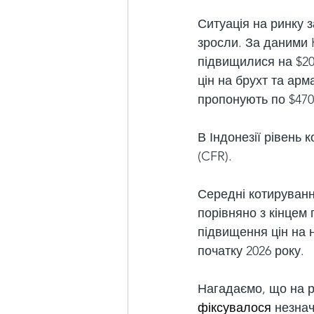
Ситуація на ринку з
зросли. За даними K
підвищилися на $20
цін на брухт та арм
пропонують по $470
В Індонезії рівень 
(CFR).
Середні котируванн
порівняно з кінцем г
підвищення цін на 
початку 2026 року.
Нагадаємо, що на р
фіксувалося
 незна