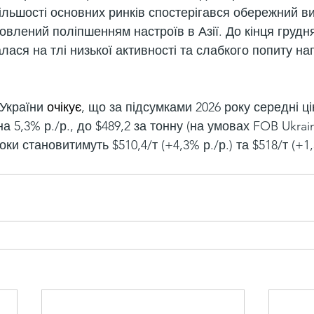
більшості основних ринків спостерігався обережний ви
овлений поліпшенням настроїв в Азії. До кінця грудня
алася на тлі низької активності та слабкого попиту на
України 
очікує
, що за підсумками 2026 року середні ці
а 5,3% р./р., до $489,2 за тонну (на умовах FOB Ukrain
роки становитимуть $510,4/т (+4,3% р./р.) та $518/т (+1,