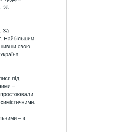
, за 
. За 
 т. Найбільшим 
льшивши свою 
 Україна 
ися під 
ними – 
в простоювали 
есимістичними. 
льними – в 