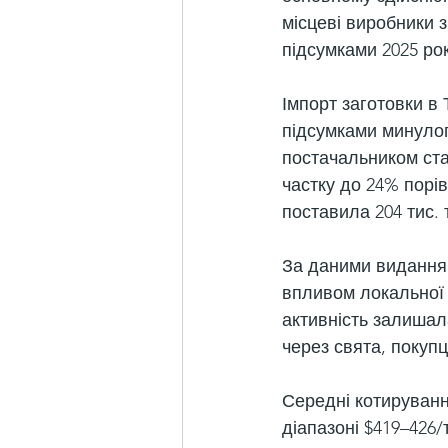
місцеві виробники з
підсумками 2025 року
Імпорт заготовки в Т
підсумками минулого
постачальником стал
частку до 24% порів
поставила 204 тис. 
За даними видання,
впливом локальної 
активність залишал
через свята, покупц
Середні котируванн
діапазоні $419–426/т