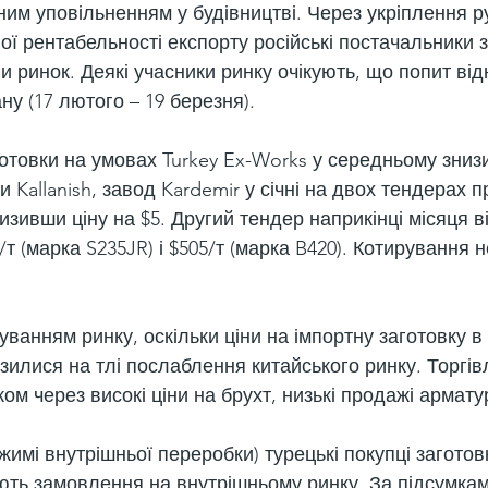
ним уповільненням у будівництві. Через укріплення ру
ої рентабельності експорту російські постачальники з
 ринок. Деякі учасники ринку очікують, що попит від
ну (17 лютого – 19 березня).
отовки на умовах Turkey Ex-Works у середньому знизи
и Kallanish, завод Kardemir у січні на двох тендерах п
знизивши ціну на $5. Другий тендер наприкінці місяця в
/т (марка S235JR) і $505/т (марка B420). Котирування
уванням ринку, оскільки ціни на імпортну заготовку в 
изилися на тлі послаблення китайського ринку. Торгів
ом через високі ціни на брухт, низькі продажі арматур
ежимі внутрішньої переробки) турецькі покупці заготов
ть замовлення на внутрішньому ринку. За підсумкам