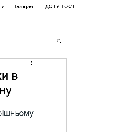
ги
Галерея
ДСТУ ГОСТ
ки в
нну
рішньому 