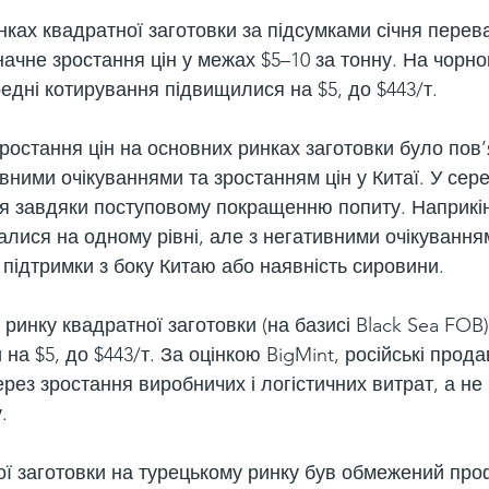
нках квадратної заготовки за підсумками січня перев
начне зростання цін у межах $5–10 за тонну. На чорн
едні котирування підвищилися на $5, до $443/т.
ростання цін на основних ринках заготовки було пов’
ними очікуваннями та зростанням цін у Китаї. У сере
ся завдяки поступовому покращенню попиту. Наприкінц
лися на одному рівні, але з негативними очікування
ї підтримки з боку Китаю або наявність сировини.
инку квадратної заготовки (на базисі Black Sea FOB)
на $5, до $443/т. За оцінкою BigMint, російські прода
рез зростання виробничих і логістичних витрат, а не 
.
кої заготовки на турецькому ринку був обмежений про