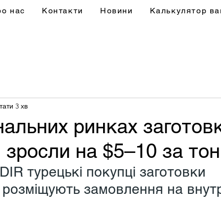
ро нас
Контакти
Новини
Калькулятор ва
тати 3 хв
нальних ринках заготов
ни зросли на $5–10 за то
 DIR турецькі покупці заготовки 
 розміщують замовлення на внут