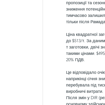
пропозиції та сезон
зниження потенційн
тимчасово залишили
тільки після Рамада
Ціна квадратної заг
до $513/т. За даним
т заготовки, двічі 
такими цінами: $495
20% ПДВ.
Це відповідало очік
наприкінці січня зн
перебувала під тиск
виробничі витрати.
Після змін у DIR (р
основному здійснюю