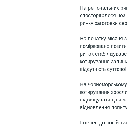
На регіональних ри
спостерігалося нез
ринку заготовки сер
На початку місяця з
помірковано позитив
ринок стабілізував
котирування залиша
відсутність суттєво
На чорноморському р
котирування зросли 
підвищувати ціни че
відновлення попиту
Інтерес до російсь