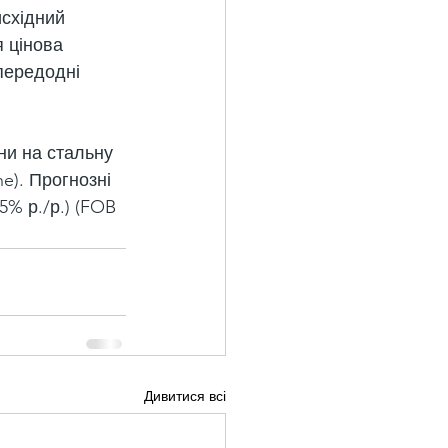
східний 
 цінова 
передодні 
ни на стальну 
e). Прогнозні 
5% р./р.) (FOB 
Дивитися всі