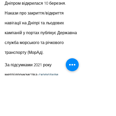
Дніпром відкрилася 10 березня. 
Накази про закриття/відкриття 
навігації на Дніпрі та льодових 
кампаній у портах публікує Державна 
служба морського та річкового 
транспорту (МорАд).
За підсумками 2021 року 
метпідприємства 
скоротили 
вантажоперевезення
металопродукції Дніпром на 33,4% в 
порівнянні з 2020 роком – до 1,22 млн 
т. Загалом у 2021 році річкові 