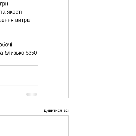
грн 
та якості 
шення витрат 
обочі 
а близько $350 
Дивитися всі