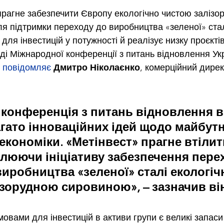
прагне забезпечити Європу екологічно чистою залізо
я підтримки переходу до виробництва «зеленої» стал
для інвестицій у потужності й реалізує низку проєктів
ді Міжнародної конференції з питань відновлення Ук
 
повідомляє
Дмитро Ніколаєнко
, комерційний дирек
 конференція з питань відновлення в 
гато інноваційних ідей щодо майбутн
економіки. «Метінвест» прагне втілити 
олюючи ініціативу забезпечення пере
иробництва «зеленої» сталі екологіч
зорудною сировиною», – зазначив ві
вами для інвестицій в активи групи є великі запаси