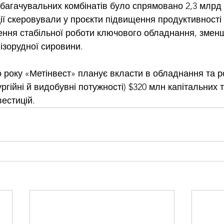
збагачувальних комбінатів було спрямовано 2,3 млрд 
ції скеровували у проєкти підвищення продуктивності 
чення стабільної роботи ключового обладнання, змен
ізорудної сировини.
 року «Метінвест» 
планує вкласти
 в обладнання та р
гійні й видобувні потужності) $320 млн капітальних т
вестицій.