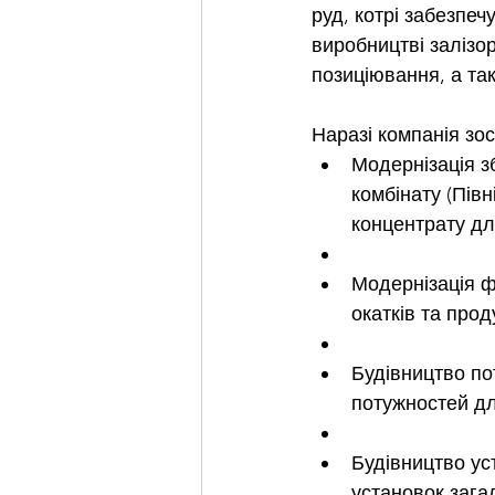
руд, котрі забезпеч
виробництві залізо
позиціювання, а та
Наразі компанія зо
Модернізація з
комбінату (Півн
концентрату дл
Модернізація ф
окатків та про
Будівництво по
потужностей дл
Будівництво ус
установок загал