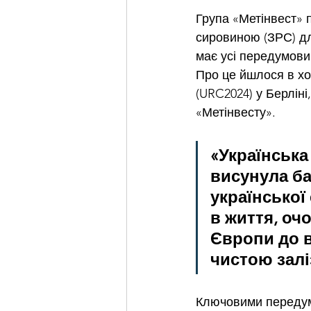
Група «Метінвест» 
сировиною (ЗРС) дл
має усі передумови 
Про це йшлося в хо
(URC2024) у Берліні,
«Метінвесту».
«Українська
висунула ба
української 
в життя, оч
Європи до в
чистою залі
Ключовими передумо