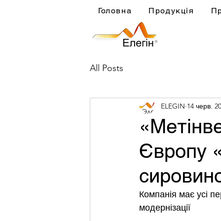
Головна
Продукція
П
All Posts
ELEGIN
14 черв. 20
«Метінве
Європу 
сировин
Компанія має усі пе
модернізації