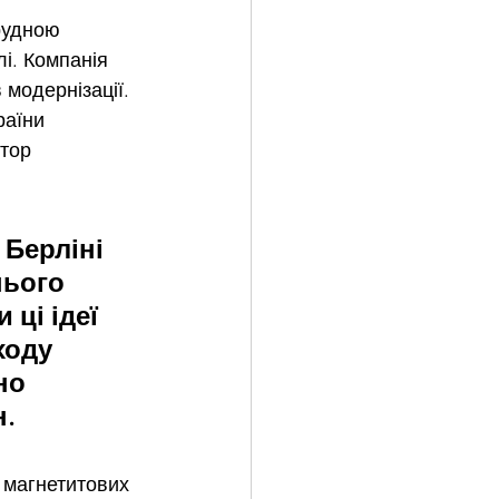
рудною 
і. Компанія 
 модернізації. 
раїни 
тор 
Берліні 
ього 
ці ідеї 
ходу 
но 
н.
 магнетитових 