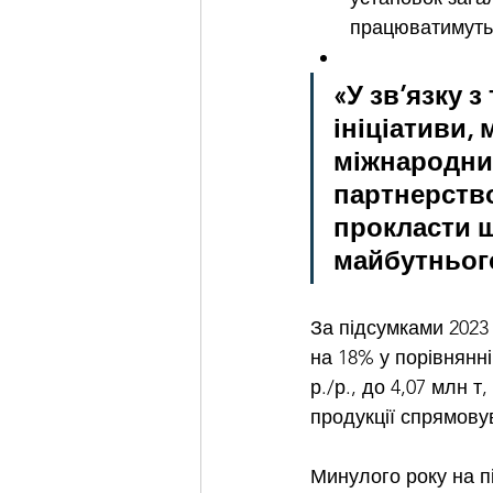
працюватимуть 
«У зв’язку з
ініціативи,
міжнародних
партнерство
прокласти ш
майбутнього
За підсумками 2023
на 18% у порівнянні
р./р., до 4,07 млн т
продукції спрямову
Минулого року на 
п