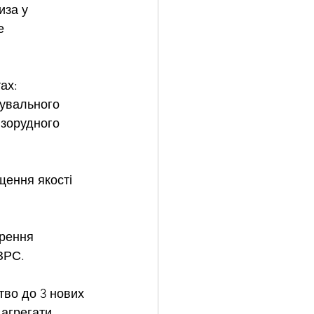
иза у 
е 
ах:
чувального 
ізорудного 
щення якості 
рення 
ЗРС.
тво до 3 нових 
 агрегати 