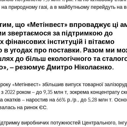
на природному газі, а в майбутньому перейдуть на в
 тим, що «Метінвест» впроваджує ці ам
 ми звертаємося за підтримкою до 
 фінансових інституцій і вітаємо 
 в угодах про поставки. Разом ми м
лях до більш екологічного та сталого
», – резюмує Дмитро Ніколаєнко.
 року «Метінвест» 
збільшив випуск товарної
 залізоруд
 з 2022 роком – до 9,35 млн т, зокрема концентрату с
, а окатків – наростив на 66% р./р., до 5,28 млн т. Осн
валась на ринок ЄС.
ідтримку виробничих потужностей
 Центрального, Інг