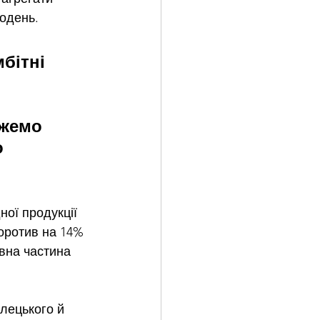
одень.
бітні 
ожемо 
 
ної продукції 
коротив на 14% 
овна частина 
улецького й 