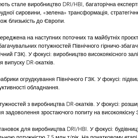
ують стале виробництво DRI/HBI, багаторічна експерт
рудної сировини, «зелена» трансформація, стратегічн
кож близькість до Європи.
середжена на наступних поточних та майбутніх проєкт
багачувальних потужностей Північного гірничо-збага
ічний ГЗК). У фокусі: виробництво високоякісного зал
я випуску DR-окатків.
абрики огрудкування Північного ГЗК. У фокусі: підви
дуктивності обладнання.
тужностей з виробництва DR-окатків. У фокусі: розши
я задоволення зростаючого попиту на високоякісну 
тановок для виробництва DRI/HBI. У фокусі: будівниц
ьною потужністю 7,5 млн т/рік. На початковому етапі