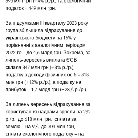
893 млн грн (+4% р./р.) та екологічний 
податок – 449 млн грн.
За підсумками III кварталу 2023 року 
група збільшила відрахування до 
українського бюджету на 15% у 
порівнянні з аналогічним періодом 
2022-го – до 4,6 млрд грн. Зокрема, за 
липень-вересень виплата ЄСВ 
склала 847 млн грн (+8% р./р.), 
податку з доходу фізичних осіб – 818 
млн грн (+12% р./р.), а податку на 
прибуток – 1,7 млрд грн (+28% р./р.).
За липень-вересень відрахування за 
користування надрами зросли на 2% 
р./р., до 618 млн грн,  сплата за 
землю – на 9%, до 304 млн грн, 
сплата екологічного податоку – на 