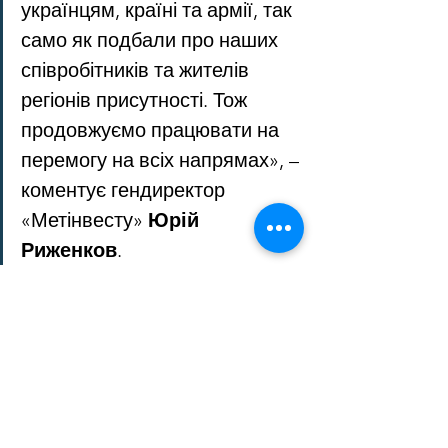
українцям, країні та армії, так 
само як подбали про наших 
співробітників та жителів 
регіонів присутності. Тож 
продовжуємо працювати на 
перемогу на всіх напрямах», – 
коментує гендиректор 
«Метінвесту» 
Юрій 
Риженков
.
У 2022 році група «Метінвест» з 
урахуванням асоційованих компаній 
та спільних підприємств 
перерахувала 20,5 млрд грн податків 
та зборів до бюджетів усіх рівнів в 
Україні. У структурі податків і зборів 
найбільшими стали податок на 