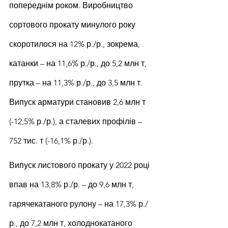
попереднім роком. Виробництво 
сортового прокату минулого року 
скоротилося на 12% р./р., зокрема, 
катанки – на 11,6% р./р., до 5,2 млн т, 
прутка – на 11,3% р./р., до 3,5 млн т. 
Випуск арматури становив 2,6 млн т 
(-12,5% р./р.), а сталевих профілів – 
752 тис. т (-16,1% р./р.).
Випуск листового прокату у 2022 році 
впав на 13,8% р./р. – до 9,6 млн т, 
гарячекатаного рулону – на 17,3% р./
р., до 7,2 млн т, холоднокатаного 