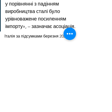
у порівнянні з падінням 
виробництва сталі було 
урівноважене посиленням 
імпорту», – зазначає асоціація.
Італія за підсумками березня 2023 
року збільшила обсяги виробництва 
сталі на 2,6% у порівнянні з 
аналогічним місяцем 2022 року – до 
2,18 млн т. Виробництво плоского 
прокату скоротилось на 7,1% р./р. – 
до 917 тис. т, а сортового – зросло на 
3,3% р./р., до 1,3 млн т.