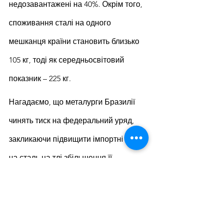
недозавантажені на 40%. Окрім того, 
споживання сталі на одного 
мешканця країни становить близько 
105 кг, тоді як середньосвітовий 
показник – 225 кг.
Нагадаємо, що металурги Бразилії 
чинять тиск на федеральний уряд, 
закликаючи підвищити імпортні мита 
на сталь на тлі збільшення її 
постачань з-за кордону, особливо з 
Китаю, на місцевий ринок. 
Представники галузі попереджують – 