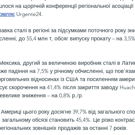
шлося на щорічній конференції регіональної асоціації
домляє
 Urgente24.
авка сталі в регіоні за підсумками поточного року зн
ленні, до 55,4 млн т, обсяг випуску прокату – на 3,5% 
Мексика, другий за величиною виробник сталі в Латин
аже падіння на 7,5% у річному обчисленні, що пов’язан
орговельних відносинах із США та посиленням амери
сує скорочення на 41,4% після закриття заводу Huachi
евелике зниження – на 0,8% р./р.
 Америці цього року досягне 39,7% від загального сп
 загальному обсязі становить 45,4%. Це різко контрас
гіональних зовнішніх продажів за останні 7 років.