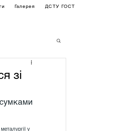
ги
Галерея
ДСТУ ГОСТ
я зі
дсумками 
металургії у 