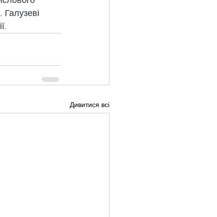
ислового 
. Галузеві 
ї.
Дивитися всі