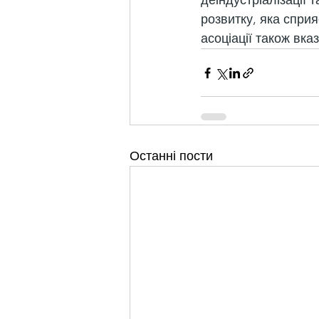
деіндустріалізації
розвитку, яка сприя
асоціації також вка
Останні пости