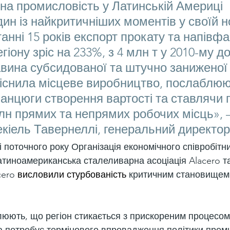
а промисловість у Латинській Америці 
ин із найкритичніших моментів у своїй но
станні 15 років експорт прокату та напівф
гіону зріс на 233%, з 4 млн т у 2010-му до
лавина субсидованої та штучно заниженої 
тіснила місцеве виробництво, послаблюю
анцюги створення вартості та ставлячи п
млн прямих та непрямих робочих місць», –
кіель Тавернеллі, генеральний директор 
 поточного року Організація економічного співробітни
атиноамериканська сталеливарна асоціація Alacero т
ero 
висловили стурбованість
 критичним становищем 
слюють, що регіон стикається з прискореним процесом