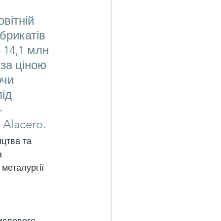
вітній 
абрикатів 
 14,1 млн 
за ціною 
чи 
ід 
 
Alacero.
цтва та 
а 
металургії 
 