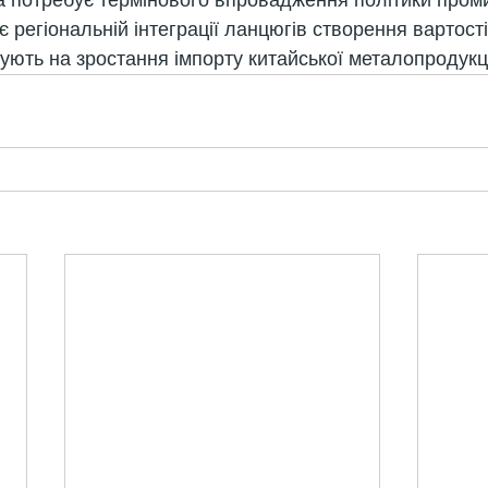
 та потребує термінового впровадження політики пром
є регіональній інтеграції ланцюгів створення вартості
зують на зростання імпорту китайської металопродукці