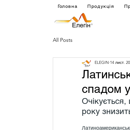
Головна
Продукція
П
All Posts
ELEGIN
14 лист. 20
Латинськ
спадом у
Очікується, 
року знизить
Латиноамериканська