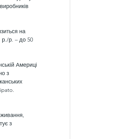
 виробників 
изиться на 
р./р. – до 50 
ській Америці 
о з 
канських 
pato. 
оживання, 
тує з 