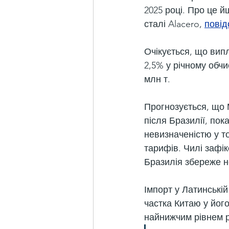
2025 році. Про це й
сталі Alacero, 
пові
Очікується, що випл
2,5% у річному обчис
млн т.
Прогнозується, що 
після Бразилії, пок
невизначеністю у т
тарифів. Чилі зафік
Бразилія збереже н
Імпорт у Латинській
частка Китаю у його
найнижчим рівнем ре