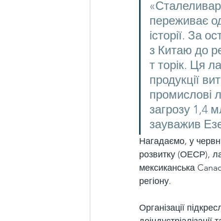
«Сталеливарн
переживає од
історії. За о
з Китаю до ре
т торік. Ця 
продукції ви
промислові л
загрозу 1,4 
зауважив Езе
Нагадаємо, у червні
розвитку (ОЕСР), л
мексиканська Canac
регіону.
Організації підкре