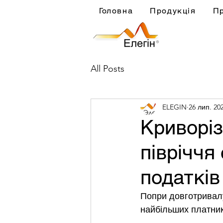
Головна
Продукція
П
All Posts
ELEGIN
26 лип. 202
Криворіз
півріччя
податків
Попри довготривалу
найбільших платник