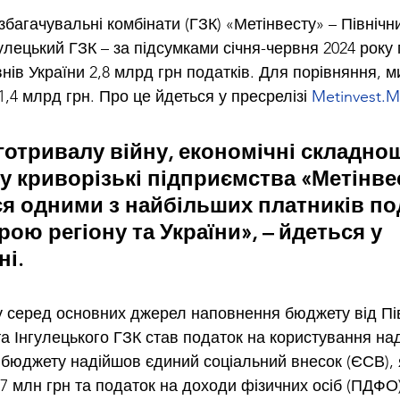
-збагачувальні комбінати (ГЗК) «Метінвесту» – Північни
улецький ГЗК – за підсумками січня-червня 2024 року
внів України 2,8 млрд грн податків. Для порівняння, м
,4 млрд грн. Про це йдеться у пресрелізі 
Metinvest.M
отривалу війну, економічні складнощ
у криворізькі підприємства «Метінве
 одними з найбільших платників под
ою регіону та України», – йдеться у 
і.
оку серед основних джерел наповнення бюджету від Пів
а Інгулецького ГЗК став податок на користування над
 бюджету надійшов єдиний соціальний внесок (ЄСВ), 
7 млн грн та податок на доходи фізичних осіб (ПДФО)