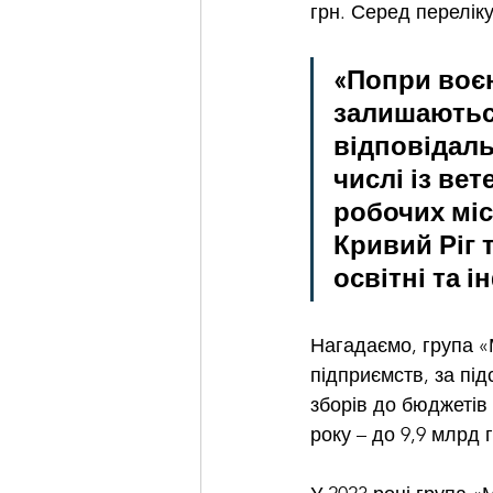
грн. Серед перелік
«Попри воєн
залишаютьс
відповідаль
числі із ве
робочих міс
Кривий Ріг т
освітні та 
Нагадаємо, група «
підприємств, за під
зборів до бюджетів 
року – до 9,9 млрд 