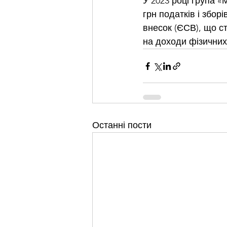
У 2023 році група «
грн 
податків і зборі
внесок (ЄСВ), що ст
на доходи фізичних 
Останні пости