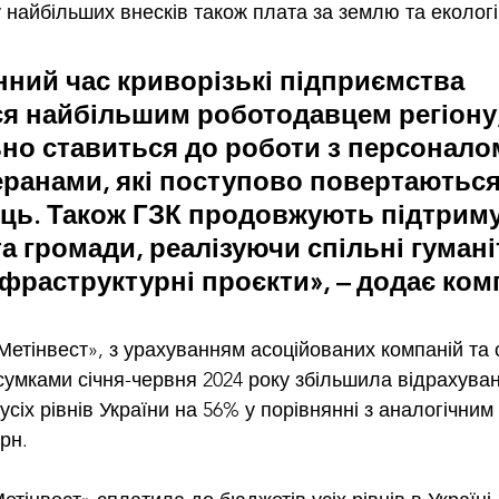
у найбільших внесків також плата за землю та еколог
ний час криворізькі підприємства 
я найбільшим роботодавцем регіону,
но ставиться до роботи з персоналом
теранами, які поступово повертаються
ць. Також ГЗК продовжують підтриму
а громади, реалізуючи спільні гуманіт
інфраструктурні проєкти», – додає ком
Метінвест», з урахуванням асоційованих компаній та 
сумками січня-червня 2024 року 
збільшила відрахуван
усіх рівнів України на 56% у порівнянні з аналогічним
грн.