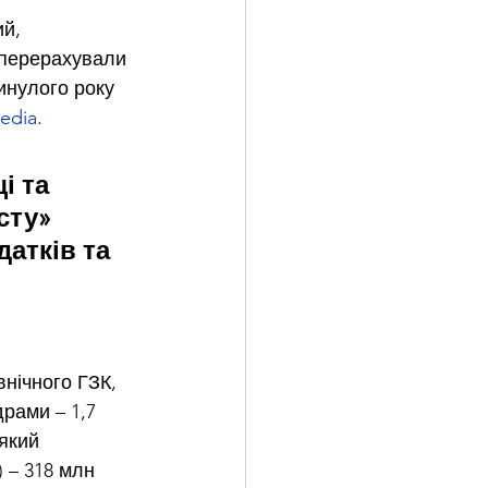
й, 
 перерахували 
инулого року 
edia
.
і та 
сту» 
атків та 
нічного ГЗК, 
рами – 1,7 
який 
 – 318 млн 