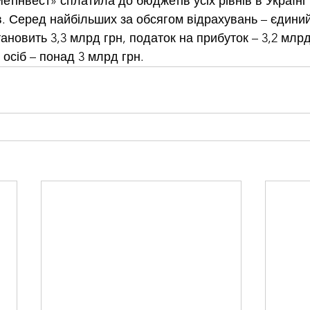
Метінвест» сплатила до бюджетів усіх рівнів в Україні 
в
. Серед найбільших за обсягом відрахувань – єдиний
ановить 3,3 млрд грн, податок на прибуток – 3,2 млрд
осіб – понад 3 млрд грн.