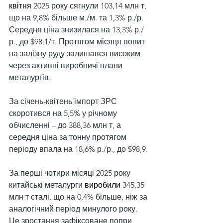
квітня
 2025 року сягнули 103,14 млн т, 
що на 9,8% більше м./м. та 1,3% р./р. 
Середня ціна знизилася на 13,3% р./
р., до $98,1/т. Протягом місяця попит 
на залізну руду залишався високим 
через активні виробничі плани 
металургів.
За січень-квітень імпорт ЗРС 
скоротився на 5,5% у річному 
обчисленні – до 388,36 млн т, а 
середня ціна за тонну протягом 
періоду впала на 18,6% р./р., до $98,9.
За перші чотири місяці 2025 року 
китайські металурги 
виробили
 345,35 
млн т сталі, що на 0,4% більше, ніж за 
аналогічний період минулого року. 
Це зростання зафіксоване попри 