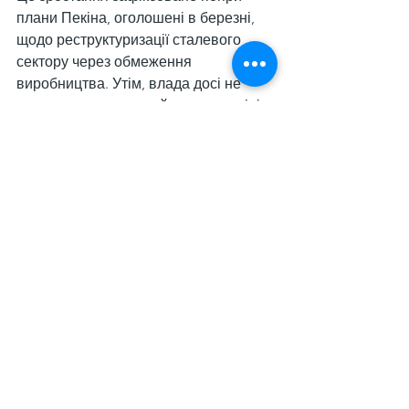
плани Пекіна, оголошені в березні, 
щодо реструктуризації сталевого 
сектору через обмеження 
виробництва. Утім, влада досі не 
оприлюднила деталей щодо термінів 
і масштабів обмежень.
Дивитися всі
Останні пости