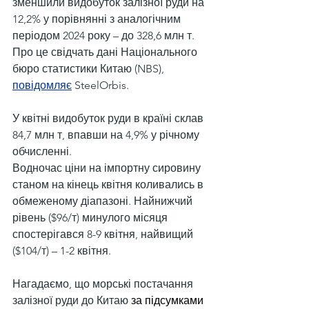
зменшили видобуток залізної руди на 
12,2% у порівнянні з аналогічним 
періодом 2024 року – до 328,6 млн т. 
Про це свідчать дані Національного 
бюро статистики Китаю (NBS), 
повідомляє
 SteelOrbis.
У квітні видобуток руди в країні склав 
84,7 млн т, впавши на 4,9% у річному 
обчисленні.
Водночас ціни на імпортну сировину 
станом на кінець квітня коливались в 
обмеженому діапазоні. Найнижчий 
рівень ($96/т) минулого місяця 
спостерігався 8-9 квітня, найвищий 
($104/т) – 1-2 квітня.
Нагадаємо, що морські постачання 
залізної руди до Китаю 
за підсумками 